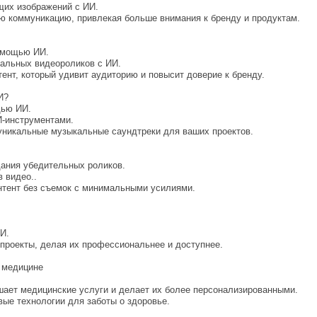
щих изображений с ИИ.
ую коммуникацию, привлекая больше внимания к бренду и продуктам.
омощью ИИ.
нальных видеороликов с ИИ.
тент, который удивит аудиторию и повысит доверие к бренду.
И?
щью ИИ.
И-инструментами.
 уникальные музыкальные саундтреки для ваших проектов.
дания убедительных роликов.
 видео..
онтент без съемок с минимальными усилиями.
И.
 проекты, делая их профессиональнее и доступнее.
 медицине
чшает медицинские услуги и делает их более персонализированными.
вые технологии для заботы о здоровье.