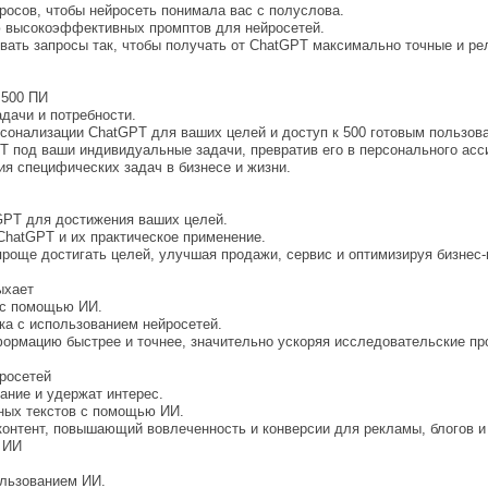
росов, чтобы нейросеть понимала вас с полуслова.
ю высокоэффективных промптов для нейросетей.
вать запросы так, чтобы получать от ChatGPT максимально точные и ре
 500 ПИ
дачи и потребности.
рсонализации ChatGPT для ваших целей и доступ к 500 готовым пользо
T под ваши индивидуальные задачи, превратив его в персонального асс
ия специфических задач в бизнесе и жизни.
GPT для достижения ваших целей.
ChatGPT и их практическое применение.
проще достигать целей, улучшая продажи, сервис и оптимизируя бизнес
ыхает
 с помощью ИИ.
ка с использованием нейросетей.
формацию быстрее и точнее, значительно ускоряя исследовательские пр
росетей
ание и удержат интерес.
ных текстов с помощью ИИ.
контент, повышающий вовлеченность и конверсии для рекламы, блогов и
 ИИ
ользованием ИИ.