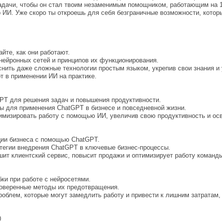
задачи, чтобы он стал твоим незаменимым помощником, работающим на 
р ИИ. Уже скоро ты откроешь для себя безграничные возможности, котор
йте, как они работают.
 нейронных сетей и принципов их функционирования.
снить даже сложные технологии простым языком, укрепив свои знания и 
 в применении ИИ на практике.
PT для решения задач и повышения продуктивности.
мы для применения ChatGPT в бизнесе и повседневной жизни.
тимизировать работу с помощью ИИ, увеличив свою продуктивность и осв
ции бизнеса с помощью ChatGPT.
атегии внедрения ChatGPT в ключевые бизнес-процессы.
чшит клиентский сервис, повысит продажи и оптимизирует работу коман
ки при работе с нейросетями.
роверенные методы их предотвращения.
роблем, которые могут замедлить работу и привести к лишним затратам
0