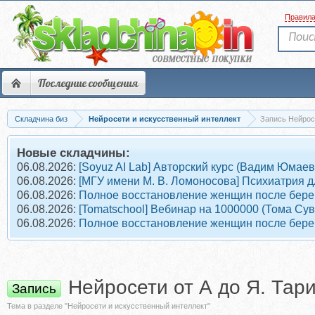
Правил
Последние сообщения
Складчина биз
Нейросети и искусственный интеллект
Запись Нейросе
Новые складчины:
06.08.2026:
[Soyuz AI Lab] Авторский курс (Вадим Юмаев
06.08.2026:
[МГУ имени М. В. Ломоносова] Психиатрия д
06.08.2026:
Полное восстановление женщин после берем
06.08.2026:
[Tomatschool] Вебинар на 1000000 (Тома Су
06.08.2026:
Полное восстановление женщин после берем
Нейросети от А до Я. Тари
Запись
Тема в разделе "Нейросети и искусственный интеллект"