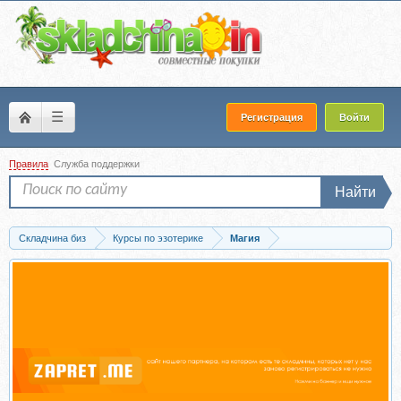
☰
Регистрация
Войти
Правила
Служба поддержки
Найти
Складчина биз
Курсы по эзотерике
Магия
Скачать [NesoAkademie] Вальпургиева ночь с Гекатой (Наталья Гедике)