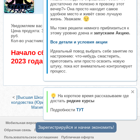
Активный складчик
достаточно ли полезно я провожу этот
вечер?» Она просто находит самое
удобное место и живёт свою лучшую
жизнь. Уважаем.
Уведомляем вас о начале сбора взносов.
Мы тоже решили немного приблизиться к
Цена продукта: 3900 руб. Взнос с каждого участника: 213
этому уровню дзена и
запускаем Акцию.
руб.
Кол-во участников в основном списке: 2 чел.
Все детали и условия акции
Идеальный повод выбрать себе занятие по
Начало сбора взносов 13 Май
настроению: что-нибудь смастерить,
2023 года
приготовить или просто освоить новую
штуку, пока кот внимательно контролирует
процесс.
На короткое время рассказываем где
<
[Высшая Школа НЛП] Шаманский НЛП-практик. Структура
достать
редкие курсы
колдовства (Юрий Чекчурин)
|
[Атлантида] 2022 Видеолекции
Магия Волшебников — Энергия Земли
>
Подробности
ТУТ
Мобильная версия
Зарегистрируйся и начни экономить!
Обратная связь
Политика конфиденциальности
Пользовательское соглашение
Публичная оферта