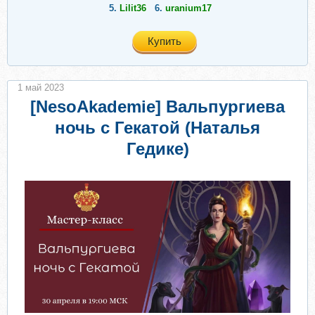
5.
Lilit36
6.
uranium17
Купить
1 май 2023
[NesoAkademie] Вальпургиева
ночь с Гекатой (Наталья
Гедике)