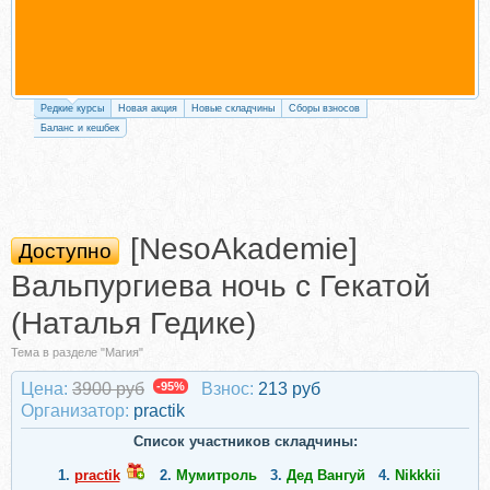
Редкие курсы
Новая акция
Новые складчины
Сборы взносов
Баланс и кешбек
[NesoAkademie]
Доступно
Вальпургиева ночь с Гекатой
(Наталья Гедике)
Тема в разделе "Магия"
Цена:
3900 руб
-95%
Взнос:
213 руб
Организатор:
practik
Список участников складчины:
1.
practik
2.
Мумитроль
3.
Дед Вангуй
4.
Nikkkii