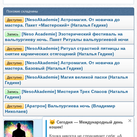
Похожие складчины
[NesoAkademie] Астромагия. От новичка до
Доступно
мастера. Пакет «Мастерский» (Наталья Гедике)
[Neso Academie] Эзотерический фестиваль на
Запись
вальпургиеву ночь. Пакет Ритуалы вальпургиевой ночи
[NesoAkademie] Ритуал страстной пятницы на
Доступно
снятие кармических отягощений (Наталья Гедике)
[NesoAkademie] Астромагия. От новичка до
Доступно
мастера. Базовый (Наталья Гедике)
[NesoAkademie] Магия великой пасхи (Наталья
Доступно
Гедике)
[NesoAkademie] Мистерия Трех Спасов (Наталья
Запись
Гедике)
[Аратрон] Вальпургиева ночь (Владимир
Доступно
Николаев)
Сегодня — Международный день
кошек!
practik
Кошка никогда не спрашивает себя: «А