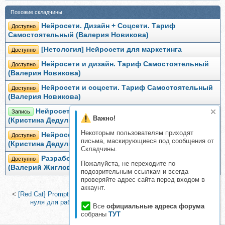
Похожие складчины
Нейросети. Дизайн + Соцсети. Тариф
Доступно
Самостоятельный (Валерия Новикова)
[Нетология] Нейросети для маркетинга
Доступно
Нейросети и дизайн. Тариф Самостоятельный
Доступно
(Валерия Новикова)
Нейросети и соцсети. Тариф Самостоятельный
Доступно
(Валерия Новикова)
Нейросети для дизайнера 3.0. Тариф Стандарт
Запись
Важно!
(Кристина Дедулина)
Некоторым пользователям приходят
Нейросети для дизайнера 2.0. Тариф Мини
Доступно
письма, маскирующиеся под сообщения от
(Кристина Дедулина)
Складчины.
Разработка дизайна футболок нейросетью
Доступно
Пожалуйста, не переходите по
(Валерий Жиглов)
подозрительным ссылкам и всегда
проверяйте адрес сайта перед входом в
аккаунт.
<
[Red Cat] PromptBook Vip 2024 (Юлия Бабушкина)
|
Нейросети с
нуля для работы и заработка за 10 шагов (Владислав
Все
официальные адреса форума
Челпаченко)
>
собраны
ТУТ