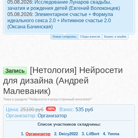
05.08.2026:
Исследование Лунаров свадьбы,
зачатия и рождения детей (Евгений Волоконцев)
05.08.2026:
Элементарное счастье + Формула
идеального секса 2.0 + Интимное счастье 2.0
(Оксана Бачинская)
Новые складчины
Сборы взносов
Баланс и кешбек
[Нетология] Нейросети
Запись
для дизайна (Андрей
Малеваник)
Тема в разделе "Нейросети и искусственный интеллект"
Цена:
25100 руб
-98%
Взнос:
535 руб
Организатор:
Организатор
Список участников складчины:
1.
Организатор
2.
Deizy2022
3.
LilBort
4.
Yenna