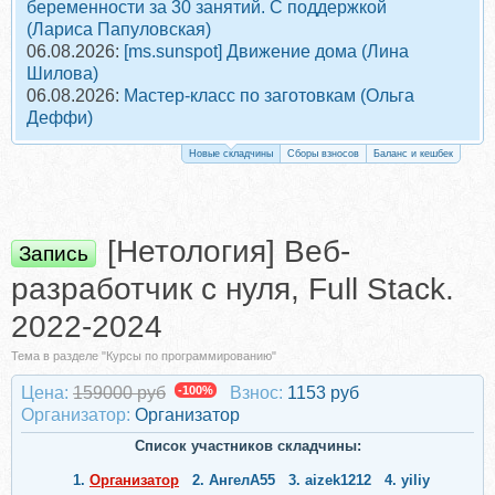
беременности за 30 занятий. С поддержкой
(Лариса Папуловская)
06.08.2026:
[ms.sunspot] Движение дома (Лина
Шилова)
06.08.2026:
Мастер-класс по заготовкам (Ольга
Деффи)
Новые складчины
Сборы взносов
Баланс и кешбек
[Нетология] Веб-
Запись
разработчик с нуля, Full Stack.
2022-2024
Тема в разделе "Курсы по программированию"
Цена:
159000 руб
-100%
Взнос:
1153 руб
Организатор:
Организатор
Список участников складчины:
1.
Организатор
2.
АнгелА55
3.
aizek1212
4.
yiliy