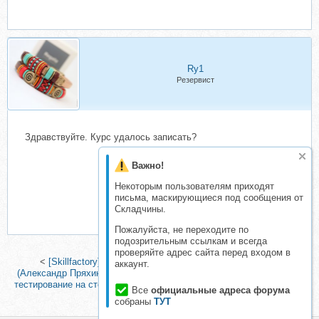
Ry1
Резервист
Здравствуйте. Курс удалось записать?
Важно!
Некоторым пользователям приходят
письма, маскирующиеся под сообщения от
Складчины.
Пожалуйста, не переходите по
подозрительным ссылкам и всегда
проверяйте адрес сайта перед входом в
<
[Skillfactory] Веб-разработчик с нуля. Тариф Базовый
аккаунт.
(Александр Пряхин, Алексей Судничников)
|
[Stepik] Нагрузочное
тестирование на стероидах | Jmeter full pack (Александр Six-Skills)
Все
официальные адреса форума
>
собраны
ТУТ