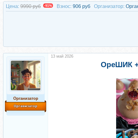
Цена:
9990 руб
-91%
Взнос:
906 руб
Организатор:
Орга
13 май 2026
ОреШИК +
Организатор