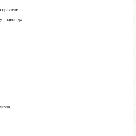
 практики.
 - навсегда.
екора.