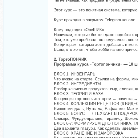
Ты не знаешь, как продавать (отдельный бло
Этот курс — это понятная система, которую
Курс проходит в закрытом Telegram-канале. 
Кому подходит «ОреШИК»:
Новичкам, которые боятся даже подойти к о
Тем, кто уже пробовал, но получалось «не о
Кондитерам, которые хотят добавить в меню
Всем, кто хочет, чтобы хобби начало принос
2. ТортоПОНЧИК
Программа курса «Тортопончики» — 10 ш
БЛОК 1: ИНВЕНТАРЬ
Что нужно на старте. Ссылки на формы, ми
БЛОК 2: ИНГРЕДИЕНТЫ
Разбор ключевых продуктов: сыр, сливки, ш
БЛОК 3: ТЕОРИЯ И БАЗА
Концепция тортопончика: крем → начинка → 
БЛОК 4: КОЛЛЕКЦИЯ РЕЦЕПТОВ (6 ВИДЕ
Вишня-миндаль, Нутелла, Рафаэлло, Мак-ма
БЛОК 5: БОНУС — 7 ТЕХКАРТ В ПОДАРОК
Сникерс, Фундук-пралине, Тирамису, Шокол
БЛОК 6-7: ФОРМИРУЕМ ДНО ПОНЧИКА, 
Два варианта глазури. Как сделать идеальн
БЛОК 8: ХРАНЕНИЕ И ЗАМОРОЗКА