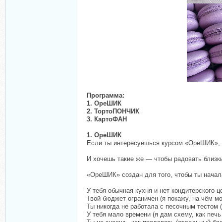
Программа:
1. ОреШИК
2. ТортоПОНЧИК
3. КартоФАН
1. ОреШИК
Если ты интересуешься курсом «ОреШИК», с
И хочешь такие же — чтобы радовать близки
«ОреШИК» создан для того, чтобы ты начал
У тебя обычная кухня и нет кондитерского ц
Твой бюджет ограничен (я покажу, на чём мо
Ты никогда не работала с песочным тестом (
У тебя мало времени (я дам схему, как печь