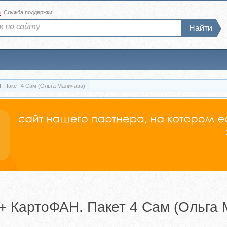
а
Служба поддержки
Найти
 Пакет 4 Сам (Ольга Маличава)
 КартоФАН. Пакет 4 Сам (Ольга 