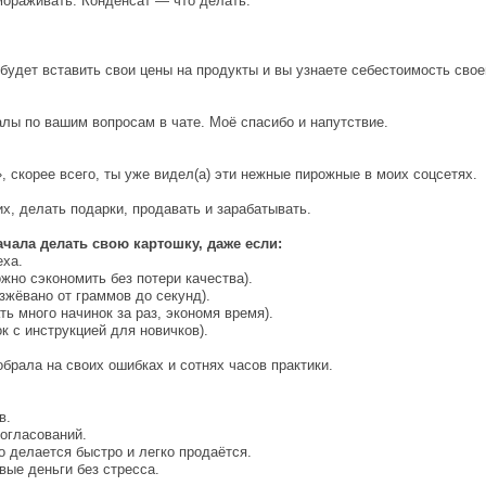
змораживать. Конденсат — что делать.
будет вставить свои цены на продукты и вы узнаете себестоимость свое
лы по вашим вопросам в чате. Моё спасибо и напутствие.
 скорее всего, ты уже видел(а) эти нежные пирожные в моих соцсетях.
х, делать подарки, продавать и зарабатывать.
ачала делать свою картошку, даже если:
еха.
жно сэкономить без потери качества).
зжёвано от граммов до секунд).
ть много начинок за раз, экономя время).
к с инструкцией для новичков).
обрала на своих ошибках и сотнях часов практики.
в.
согласований.
о делается быстро и легко продаётся.
вые деньги без стресса.