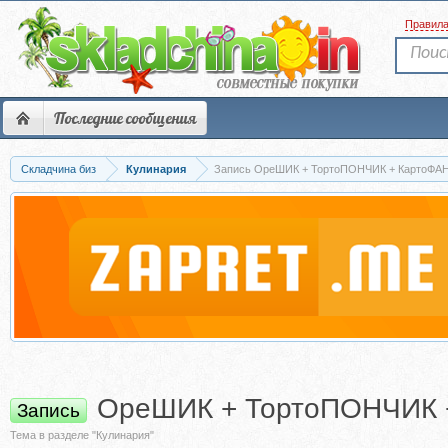
Правил
Последние сообщения
Складчина биз
Кулинария
Запись ОреШИК + ТортоПОНЧИК + КартоФАН.
ОреШИК + ТортоПОНЧИК +
Запись
Тема в разделе "Кулинария"