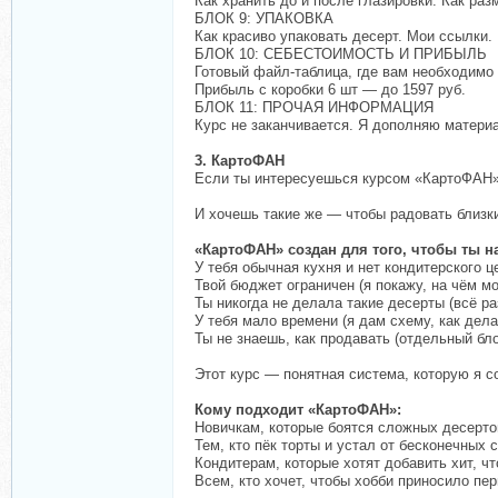
Как хранить до и после глазировки. Как ра
БЛОК 9: УПАКОВКА
Как красиво упаковать десерт. Мои ссылки.
БЛОК 10: СЕБЕСТОИМОСТЬ И ПРИБЫЛЬ
Готовый файл-таблица, где вам необходимо 
Прибыль с коробки 6 шт — до 1597 руб.
БЛОК 11: ПРОЧАЯ ИНФОРМАЦИЯ
Курс не заканчивается. Я дополняю материа
3. КартоФАН
Если ты интересуешься курсом «КартоФАН»,
И хочешь такие же — чтобы радовать близки
«КартоФАН» создан для того, чтобы ты н
У тебя обычная кухня и нет кондитерского ц
Твой бюджет ограничен (я покажу, на чём мо
Ты никогда не делала такие десерты (всё ра
У тебя мало времени (я дам схему, как дела
Ты не знаешь, как продавать (отдельный бло
Этот курс — понятная система, которую я с
Кому подходит «КартоФАН»:
Новичкам, которые боятся сложных десерто
Тем, кто пёк торты и устал от бесконечных 
Кондитерам, которые хотят добавить хит, чт
Всем, кто хочет, чтобы хобби приносило пер