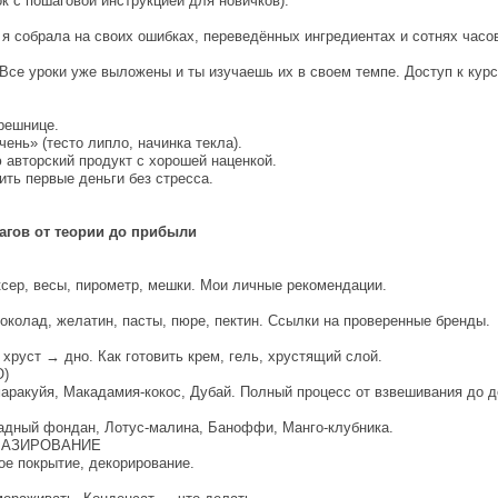
к с пошаговой инструкцией для новичков).
 я собрала на своих ошибках, переведённых ингредиентах и сотнях часов
Все уроки уже выложены и ты изучаешь их в своем темпе. Доступ к курсу
решнице.
чень» (тесто липло, начинка текла).
 авторский продукт с хорошей наценкой.
ить первые деньги без стресса.
агов от теории до прибыли
ксер, весы, пирометр, мешки. Мои личные рекомендации.
околад, желатин, пасты, пюре, пектин. Ссылки на проверенные бренды.
хруст → дно. Как готовить крем, гель, хрустящий слой.
О)
ракуйя, Макадамия-кокос, Дубай. Полный процесс от взвешивания до д
адный фондан, Лотус-малина, Баноффи, Манго-клубника.
ГЛАЗИРОВАНИЕ
ое покрытие, декорирование.