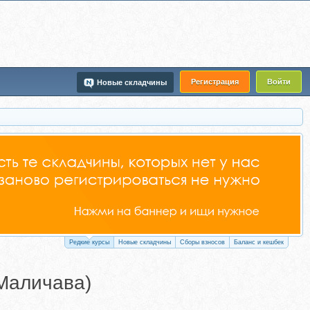
Регистрация
Войти
Новые складчины
Редкие курсы
Новые складчины
Сборы взносов
Баланс и кешбек
Маличава)