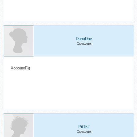
DunaDav
Складчик
Хорошо!)))
Pit152
Складчик