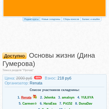
Редкие курсы
Новые складчины
Сборы взносов
Баланс и кешбек
Основы жизни (Дина
Доступно
Гумерова)
Тема в разделе "Прочие"
Цена:
2000 руб
-90%
Взнос:
218 руб
Организатор:
Renata
Список участников складчины:
1.
Renata
2.
Jelenka
3.
amalsyn
4.
YULIIYA
5.
Carmen☆
6.
НатаЕва
7.
Pit152
8.
DunaDav