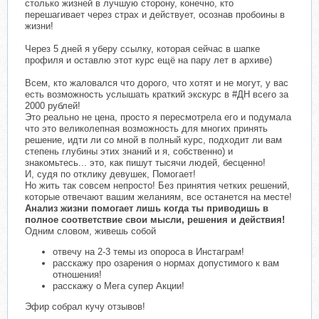
столько жизней в лучшую сторону, конечно, кто
перешагивает через страх и действует, осознав пробоины в
жизни!
Через 5 дней я уберу ссылку, которая сейчас в шапке
профиля и оставлю этот курс ещё на пару лет в архиве)
Всем, кто жаловался что дорого, что хотят и не могут, у вас
есть возможность услышать краткий экскурс в #ДН всего за
2000 рублей!
Это реально не цена, просто я пересмотрела его и подумала
что это великолепная возможность для многих принять
решение, идти ли со мной в полный курс, подходит ли вам
степень глубины этих знаний и я, собственно) и
знакомьтесь... это, как пишут тысячи людей, бесценно!
И, судя по отклику девушек, Помогает!
Но жить так совсем непросто! Без принятия четких решений,
которые отвечают вашим желаниям, все останется на месте!
Анализ жизни помогает лишь когда ты приводишь в
полное соответствие свои мысли, решения и действия!
Одним словом, живешь собой
отвечу на 2-3 темы из опороса в Инстаграм!
расскажу про озарения о нормах допустимого к вам
отношения!
расскажу о Мега супер Акции!
Эфир собрал кучу отзывов!