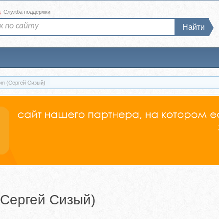
а
Служба поддержки
Найти
я (Сергей Сизый)
Сергей Сизый)