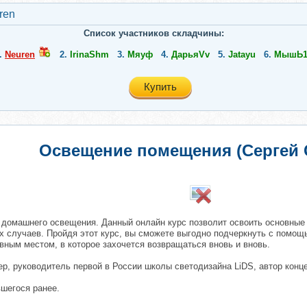
ren
Список участников складчины:
.
Neuren
2.
IrinaShm
3.
Мяуф
4.
ДарьяVv
5.
Jatayu
6.
МышЬ1
Купить
Освещение помещения (Сергей 
​
 домашнего освещения. Данный онлайн курс позволит освоить основные
х случаев. Пройдя этот курс, вы сможете выгодно подчеркнуть с помощ
вным местом, в которое захочется возвращаться вновь и вновь.
р, руководитель первой в России школы светодизайна LiDS, автор конц
вшегося ранее.