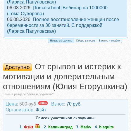
(Лариса Папуловская)
06.08.2026:
[Tomatschool] Вебинар на 1000000
(Тома Суворова)
06.08.2026:
Полное восстановление женщин после
беременности за 30 занятий. С поддержкой
(Лариса Папуловская)
Новые складчины
Сборы взносов
Баланс и кешбек
От срывов и истерик к
Доступно
мотивации и доверительным
отношениям (Юлия Егорушкина)
Тема в разделе "Дети и родители"
Цена:
500 руб
-86%
Взнос:
70 руб
Организатор:
Фэйт
Список участников складчины:
1.
Фэйт
2.
Калининград
3.
Markv
4.
bisquite