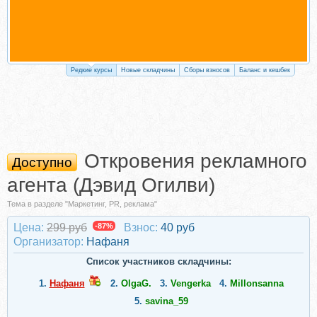
Редкие курсы
Новые складчины
Сборы взносов
Баланс и кешбек
Откровения рекламного
Доступно
агента (Дэвид Огилви)
Тема в разделе "Маркетинг, PR, реклама"
Цена:
299 руб
-87%
Взнос:
40 руб
Организатор:
Нафаня
Список участников складчины:
1.
Нафаня
2.
OlgaG.
3.
Vengerka
4.
Millonsanna
5.
savina_59