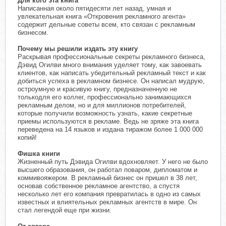
Для кого эта книга
Написанная около пятидесяти лет назад, умная и
увлекательная книга «Откровения рекламного агента»
содержит дельные советы всем, кто связан с рекламным
бизнесом.
Почему мы решили издать эту книгу
Раскрывая профессиональные секреты рекламного бизнеса,
Дэвид Огилви много внимания уделяет тому, как завоевать
клиентов, как написать убедительный рекламный текст и как
добиться успеха в рекламном бизнесе. Он написал мудрую,
остроумную и красивую книгу, предназначенную не
толькодля его коллег, профессионально занимающихся
рекламным делом, но и для миллионов потребителей,
которые получили возможность узнать, какие секретные
приемы используются в рекламе. Ведь не зряже эта книга
переведена на 14 языков и издана тиражом более 1 000 000
копий!
Фишка книги
Жизненный путь Дэвида Огилви вдохновляет. У него не было
высшего образования, он работал поваром, дипломатом и
коммивояжером. В рекламный бизнес он пришел в 38 лет,
основав собственное рекламное агентство, а спустя
несколько лет его компания превратилась в одно из самых
известных и влиятельных рекламных агентств в мире. Он
стал легендой еще при жизни.