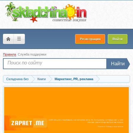
☰
Регистрация
Войти
Правила
Служба поддержки
Найти
Складчина биз
Книги
Маркетинг, PR, реклама
Скачать Откровения рекламного агента (Дэвид Огилви)