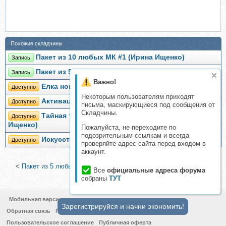
Похожие складчины
Пакет из 10 любых МК #1 (Ирина Ищенко)
Запись
Пакет из 5 любых МК #3 (Ирина Ищенко)
Запись
Важно!
Елка новогодняя (Ирина Ищенко)
Доступно
Некоторым пользователям приходят
Активация частот света (Ирина Ищенко)
Доступно
письма, маскирующиеся под сообщения от
Складчины.
Тайная техника исполнения желаний (Ирина
Доступно
Ищенко)
Пожалуйста, не переходите по
подозрительным ссылкам и всегда
Искусство расставания (Ирина Ищенко)
Доступно
проверяйте адрес сайта перед входом в
аккаунт.
<
Пакет из 5 любых МК #3 (Ирина Ищенко)
|
Пакет из 10 любых
Все
официальные адреса форума
МК #1 (Ирина Ищенко)
>
собраны
ТУТ
Мобильная версия
Зарегистрируйся и начни экономить!
Обратная связь
Политика конфиденциальности
Пользовательское соглашение
Публичная оферта