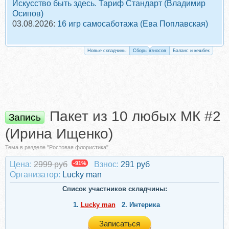
Искусство быть здесь. Тариф Стандарт (Владимир
Осипов)
03.08.2026:
16 игр самосаботажа (Ева Поплавская)
Новые складчины
Сборы взносов
Баланс и кешбек
Пакет из 10 любых МК #2
Запись
(Ирина Ищенко)
Тема в разделе "Ростовая флористика"
Цена:
2999 руб
-91%
Взнос:
291 руб
Организатор:
Lucky man
Список участников складчины:
1.
Lucky man
2.
Интерика
Записаться