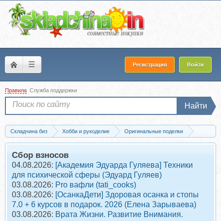
☰
Регистрация
Войти
Правила
Служба поддержки
Найти
Складчина биз
Хобби и рукоделие
Оригинальные поделки
Ростовая флористика
Запись Пакет из 10 любых МК #2 (Ирина Ищенко)
Сбор взносов
04.08.2026:
[Академия Эдуарда Гуляева] Техники
для психической сферы (Эдуард Гуляев)
03.08.2026:
Pro вафли (tati_cooks)
03.08.2026:
[ОсанкаДети] Здоровая осанка и стопы
7.0 + 6 курсов в подарок. 2026 (Елена Зарываева)
03.08.2026:
Врата Жизни. Развитие Внимания.