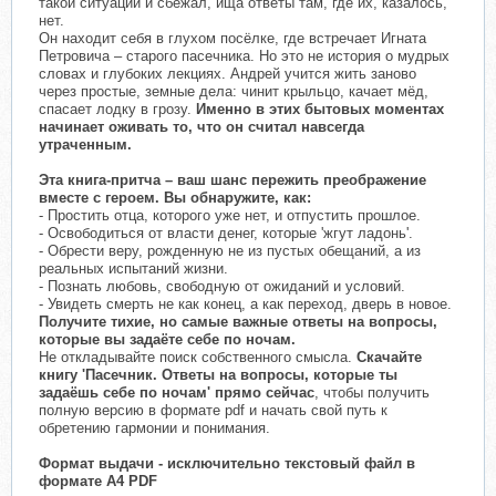
такой ситуации и сбежал, ища ответы там, где их, казалось,
нет.
Он находит себя в глухом посёлке, где встречает Игната
Петровича – старого пасечника. Но это не история о мудрых
словах и глубоких лекциях. Андрей учится жить заново
через простые, земные дела: чинит крыльцо, качает мёд,
спасает лодку в грозу.
Именно в этих бытовых моментах
начинает оживать то, что он считал навсегда
утраченным.
Эта книга-притча – ваш шанс пережить преображение
вместе с героем. Вы обнаружите, как:
- Простить отца, которого уже нет, и отпустить прошлое.
- Освободиться от власти денег, которые 'жгут ладонь'.
- Обрести веру, рожденную не из пустых обещаний, а из
реальных испытаний жизни.
- Познать любовь, свободную от ожиданий и условий.
- Увидеть смерть не как конец, а как переход, дверь в новое.
Получите тихие, но самые важные ответы на вопросы,
которые вы задаёте себе по ночам.
Не откладывайте поиск собственного смысла.
Скачайте
книгу 'Пасечник. Ответы на вопросы, которые ты
задаёшь себе по ночам' прямо сейчас
, чтобы получить
полную версию в формате pdf и начать свой путь к
обретению гармонии и понимания.
Формат выдачи - исключительно текстовый файл в
формате A4 PDF