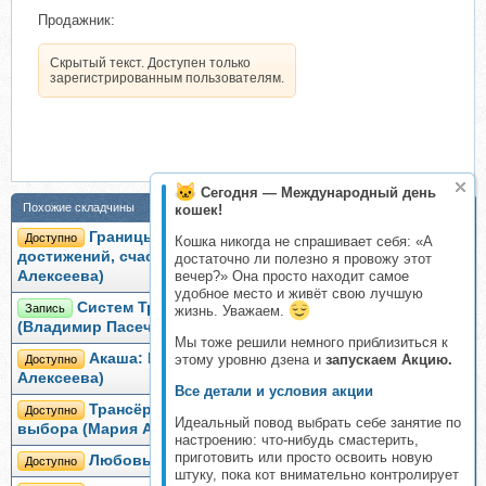
Продажник:
Скрытый текст. Доступен только
зарегистрированным пользователям.
Сегодня — Международный день
Похожие складчины
кошек!
Границы: себя, своих возможностей,
Доступно
Кошка никогда не спрашивает себя: «А
достижений, счастья. Тариф Лайт - 2021 (Александра
достаточно ли полезно я провожу этот
вечер?» Она просто находит самое
Алексеева)
удобное место и живёт свою лучшую
Систем Тренировок Жизнь В Ритме Алгоритма
Запись
жизнь. Уважаем.
(Владимир Пасечник)
Мы тоже решили немного приблизиться к
Акаша: Код бесконечной памяти (Мария
этому уровню дзена и
запускаем Акцию.
Доступно
Алексеева)
Все детали и условия акции
Трансёрфинг реальности. Путь свободного
Доступно
Идеальный повод выбрать себе занятие по
выбора (Мария Алексеева)
настроению: что-нибудь смастерить,
приготовить или просто освоить новую
Любовь к себе (Оксана Алексеева)
Доступно
штуку, пока кот внимательно контролирует