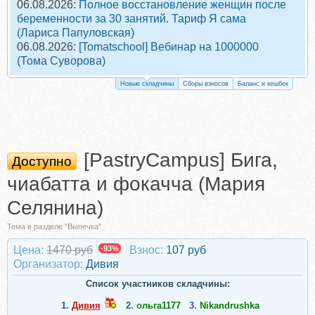
06.08.2026:
Полное восстановление женщин после
беременности за 30 занятий. Тариф Я сама
(Лариса Папуловская)
06.08.2026:
[Tomatschool] Вебинар на 1000000
(Тома Суворова)
Новые складчины
Сборы взносов
Баланс и кешбек
[PastryCampus] Бига,
Доступно
чиабатта и фокачча (Мария
Селянина)
Тема в разделе "Выпечка"
Цена:
1470 руб
-93%
Взнос:
107 руб
Организатор:
Дивия
Список участников складчины:
1.
Дивия
2.
ольга1177
3.
Nikandrushka