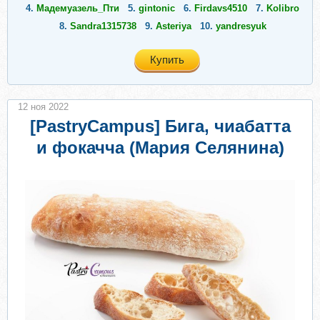
4.
Мадемуазель_Пти
5.
gintonic
6.
Firdavs4510
7.
Kolibro
8.
Sandra1315738
9.
Asteriya
10.
yandresyuk
Купить
12 ноя 2022
[PastryCampus] Бига, чиабатта
и фокачча (Мария Селянина)