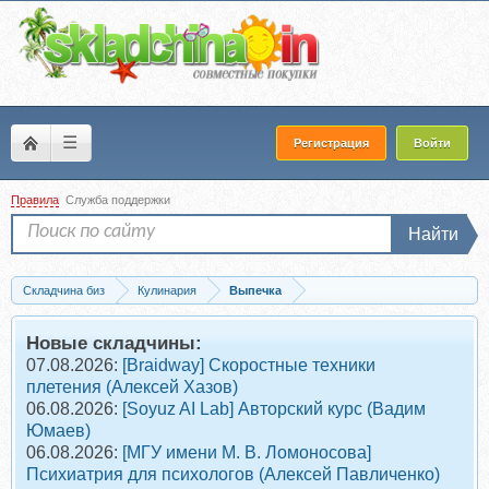
☰
Регистрация
Войти
Правила
Служба поддержки
Найти
Складчина биз
Кулинария
Выпечка
Скачать [PastryCampus] Бига, чиабатта и фокачча (Мария Селянина)
Новые складчины:
07.08.2026:
[Braidway] Скоростные техники
плетения (Алексей Хазов)
06.08.2026:
[Soyuz AI Lab] Авторский курс (Вадим
Юмаев)
06.08.2026:
[МГУ имени М. В. Ломоносова]
Психиатрия для психологов (Алексей Павличенко)