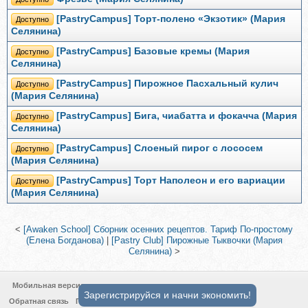
[PastryCampus] Торт-полено «Экзотик» (Мария
Доступно
Селянина)
[PastryCampus] Базовые кремы (Мария
Доступно
Селянина)
[PastryCampus] Пирожное Пасхальный кулич
Доступно
(Мария Селянина)
[PastryCampus] Бига, чиабатта и фокачча (Мария
Доступно
Селянина)
[PastryCampus] Слоеный пирог с лососем
Доступно
(Мария Селянина)
[PastryCampus] Торт Наполеон и его вариации
Доступно
(Мария Селянина)
<
[Awaken School] Сборник осенних рецептов. Тариф По-простому
(Елена Богданова)
|
[Pastry Club] Пирожные Тыквочки (Мария
Селянина)
>
Мобильная версия
Зарегистрируйся и начни экономить!
Обратная связь
Политика конфиденциальности