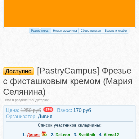
Редкие курсы
Новые складчины
Сборы взносов
Баланс и кешбек
[PastryCampus] Фрезье
Доступно
с фисташковым кремом (Мария
Селянина)
Тема в разделе "Кондитерка"
Цена:
1250 руб
-87%
Взнос:
170 руб
Организатор:
Дивия
Список участников складчины:
1.
Дивия
2.
DeLeon
3.
Svetilnik
4.
Alena12