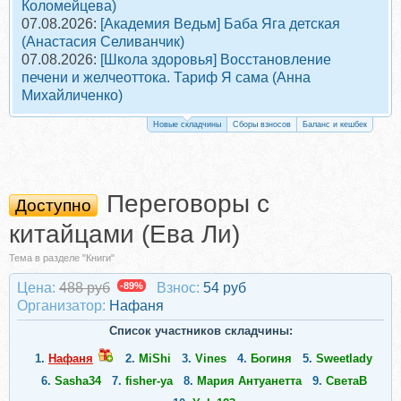
Коломейцева)
07.08.2026:
[Академия Ведьм] Баба Яга детская
(Анастасия Селиванчик)
07.08.2026:
[Школа здоровья] Восстановление
печени и желчеоттока. Тариф Я сама (Анна
Михайличенко)
Новые складчины
Сборы взносов
Баланс и кешбек
Переговоры с
Доступно
китайцами (Ева Ли)
Тема в разделе "Книги"
Цена:
488 руб
-89%
Взнос:
54 руб
Организатор:
Нафаня
Список участников складчины:
1.
Нафаня
2.
MiShi
3.
Vines
4.
Богиня
5.
Sweetlady
6.
Sasha34
7.
fisher-ya
8.
Мария Антуанетта
9.
СветаВ