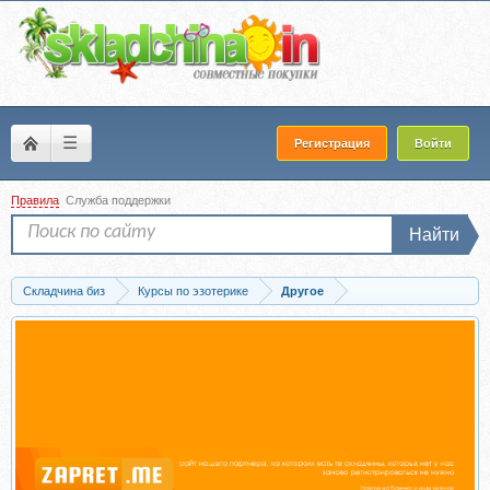
☰
Регистрация
Войти
Правила
Служба поддержки
Найти
Складчина биз
Курсы по эзотерике
Другое
Скачать Перепрошивка Онлайн (Дмитрий Хара)