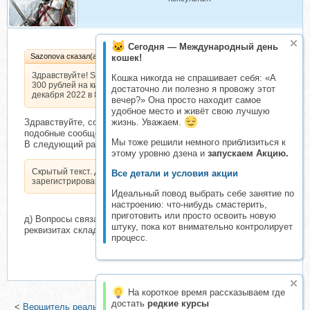
Сегодня — Международный день
Sazonova сказал(а):
кошек!
Здравствуйте! Sazonova оплатила
Кошка никогда не спрашивает себя: «А
300 рублей на киви со Сбербанка 17
достаточно ли полезно я провожу этот
декабря 2022 в 8:16
вечер?» Она просто находит самое
удобное место и живёт свою лучшую
Здравствуйте, сообщите об оплате в реквизитах темы. Здесь
жизнь. Уважаем.
подобные сообщения писать нельзя по Правилам.
Мы тоже решили немного приблизиться к
В следующий раз не нарушайте, пожалуйста.
этому уровню дзена и
запускаем Акцию.
Скрытый текст. Доступен только
Все детали и условия акции
зарегистрированным пользователям.
Идеальный повод выбрать себе занятие по
настроению: что-нибудь смастерить,
приготовить или просто освоить новую
д) Вопросы связанные с оплатой ведутся только в
штуку, пока кот внимательно контролирует
реквизитах складчины.
процесс.
На короткое время рассказываем где
достать
редкие курсы
<
Вершитель реальности (Вадим Зеланд)
|
I Онлайн Конференция