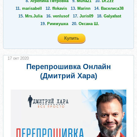
8.
Агрепина Петровна
9.
Muha21
10.
Dr.Zzz
11.
marisabell
12.
ffokavis
13.
Marinn
14.
Васелиса38
15.
Mrs.Julia
16.
venlusof
17.
Juris09
18.
Galyafast
19.
Риммушка
20.
Оксана Ш.
Купить
17 окт 2020
Перепрошивка Онлайн
(Дмитрий Хара)