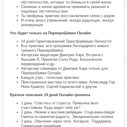
обстоятельства, которых ты боишься в своей жизни.
Сможешь в жизни адекватно принимать решения в
подобных обстоятельствах.
Ты пройдешь практику восстановления связи с родом.
И очень много упражнений, иногда радующих, иногда
шокирующих.
Что будет только на ПерепроШивке Онлайн
14 дней Гарантированной Трансформации Личности!
Все практики, вся программа Легендарного живого
тренинга ПерепроШивка.
Авторские медитации Дмитрия Хара: Встреча с
Высшим Я, Принятие Силы Рода, Бесконечное
перерождение и др.
Авторские семинары от Дмитрия Хара только для
ПерепроШивки Онлайн.
Каждое утро - телесные практики.
Приглашенные мастера со всего мира: Александр Гор,
Нина Кравчук, Сергей Караковский и другие.
Краткое описание 14 дней Онлайн-тренинга
1 день. Спастись от стресса. Привычка быть
счастливым. Куда ведет тебя ум?
2 день. Низкие и высокие вибрации. Стыд-вина-обида/
Смелость-принятие-радость. Эмоциональная гигиена.
3 день. Обучение через тело. Катарсис. Поддержка.
Социальные концепции.