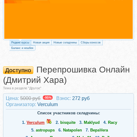
Редкие курсы
Новая акция
Новые складчины
Сборы взносов
Баланс и кешбек
Перепрошивка Онлайн
Доступно
(Дмитрий Хара)
Тема в разделе "Другое"
Цена:
5000 руб
-95%
Взнос:
272 руб
Организатор:
Verculum
Список участников складчины:
1.
Verculum
2.
bisquite
3.
Maklyud
4.
Racy
5.
astropups
6.
Natapolen
7.
ВераVera