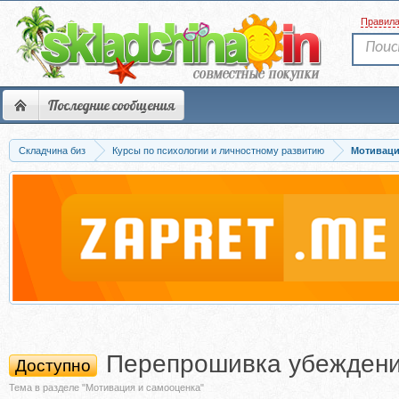
Правил
Последние сообщения
Складчина биз
Курсы по психологии и личностному развитию
Мотиваци
Перепрошивка убеждений
Доступно
Тема в разделе "Мотивация и самооценка"