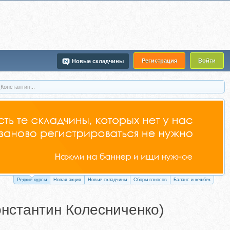
Регистрация
Войти
Новые складчины
Константин...
Редкие курсы
Новая акция
Новые складчины
Сборы взносов
Баланс и кешбек
нстантин Колесниченко)