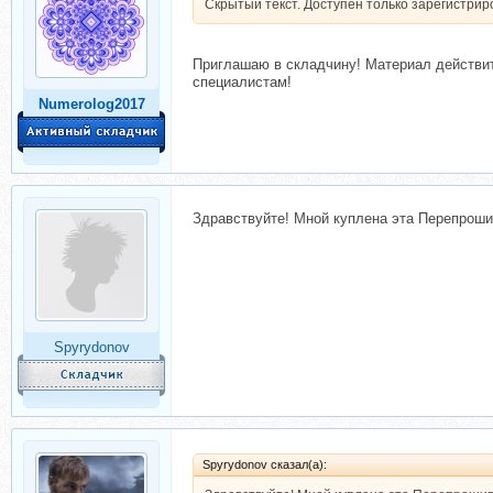
Скрытый текст. Доступен только зарегистри
Приглашаю в складчину! Материал действит
специалистам!
Numerolog2017
Здравствуйте! Мной куплена эта Перепрошив
Spyrydonov
Spyrydonov сказал(а):