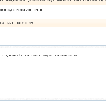
 давно, в начале года по моему.Вижу в теме, что оплачена. А как скачать кур
тека над списком участников.
рованным пользователям.
 складчины? Если я оплачу, получу ли я материалы?