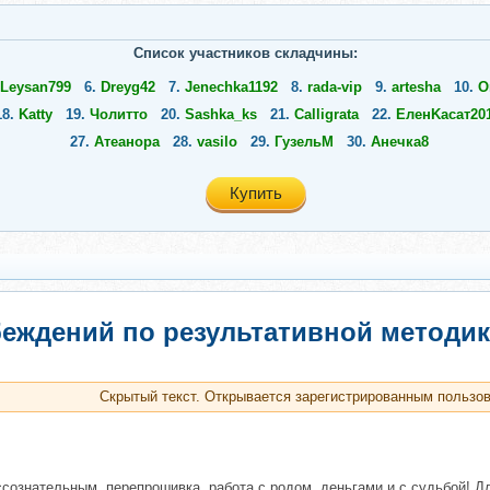
Список участников складчины:
Leysan799
6.
Dreyg42
7.
Jenechka1192
8.
rada-vip
9.
artesha
10.
O
18.
Katty
19.
Чолитто
20.
Sashka_ks
21.
Calligrata
22.
ЕленKасат20
27.
Атеанора
28.
vasilo
29.
ГузельМ
30.
Анечка8
Купить
еждений по результативной методик
Скрытый текст. Открывается зарегистрированным пользо
ессознательным, перепрошивка, работа с родом, деньгами и с судьбой! Д