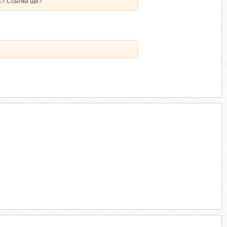
с? Ссылка где?