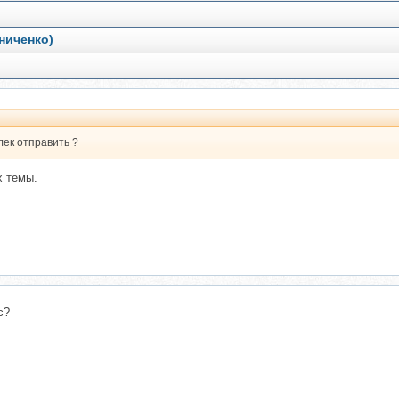
ниченко)
лек отправить ?
х темы.
с?