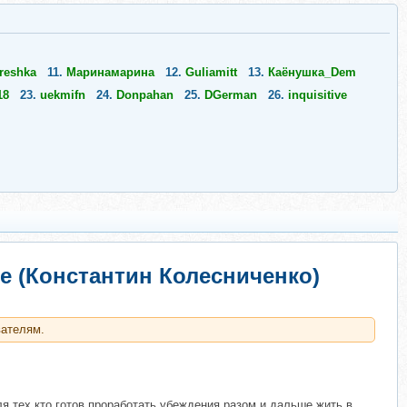
reshka
11.
Маринамарина
12.
Guliamitt
13.
Каёнушка_Dem
18
23.
uekmifn
24.
Donpahan
25.
DGerman
26.
inquisitive
е (Константин Колесниченко)
вателям.
ля тех кто готов проработать убеждения разом и дальше жить в