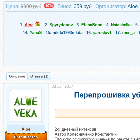
Цена:
9900 руб
-97%
Взнос:
359 руб
Организатор:
Aloe
1.
Aloe
2.
Spyrydonov
3.
ElenaBond
4.
Natasta4ka
5.
14.
YanaS
15.
nikita1993nikita
16.
yaroslav1
17.
ines_a
Описание
Отзывы (1)
30 авг 2017
Перепрошивка уб
Aloe
2-х дневный интенсив
Автор Колесниченко Константин
Это курс глубокого обучения по работе с б