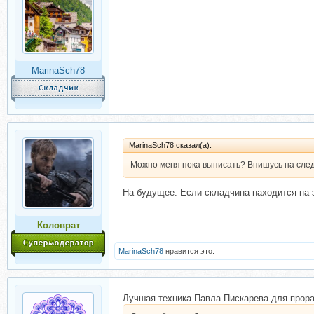
MarinaSch78
MarinaSch78 сказал(а):
Можно меня пока выписать? Впишусь на сле
На будущее: Если складчина находится на э
Коловрат
MarinaSch78
нравится это.
Лучшая техника Павла Пискарева для прора