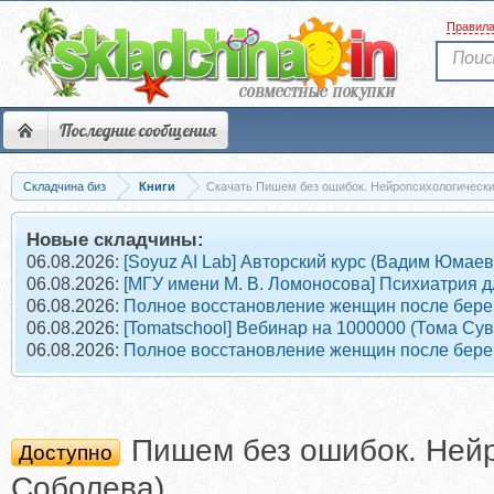
Правил
Последние сообщения
Складчина биз
Книги
Скачать Пишем без ошибок. Нейропсихологически
Новые складчины:
06.08.2026:
[Soyuz AI Lab] Авторский курс (Вадим Юмаев
06.08.2026:
[МГУ имени М. В. Ломоносова] Психиатрия д
06.08.2026:
Полное восстановление женщин после берем
06.08.2026:
[Tomatschool] Вебинар на 1000000 (Тома Су
06.08.2026:
Полное восстановление женщин после берем
Пишем без ошибок. Нейр
Доступно
Соболева)