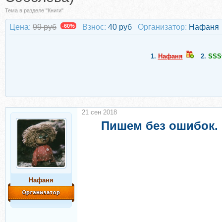
Тема в разделе "Книги"
Цена:
99 руб
-60%
Взнос:
40 руб
Организатор:
Нафаня
1.
Нафаня
2.
SSS
21 сен 2018
Пишем без ошибок.
Нафаня