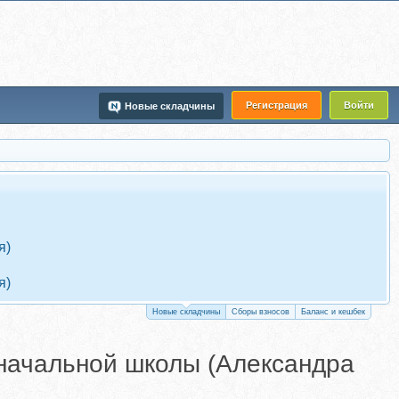
Регистрация
Войти
Новые складчины
я)
я)
Новые складчины
Сборы взносов
Баланс и кешбек
начальной школы (Александра