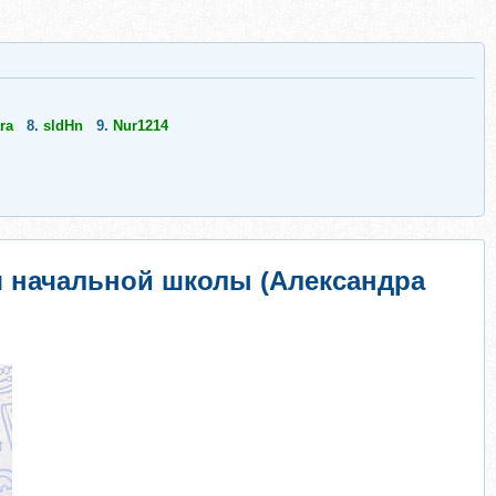
ra
8.
sldHn
9.
Nur1214
я начальной школы (Александра