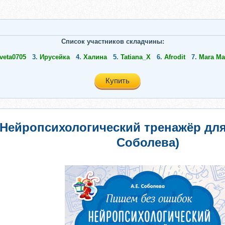
Список участников складчины:
veta0705
3.
Ирусейка
4.
Халина
5.
Tatiana_X
6.
Afrodit
7.
Мara Ma
Купить
 Нейропсихологический тренажёр дл
Соболева)