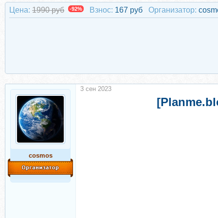
Цена:
1990 руб
-92%
Взнос:
167 руб
Организатор:
cosm
3 сен 2023
[Planme.b
cosmos