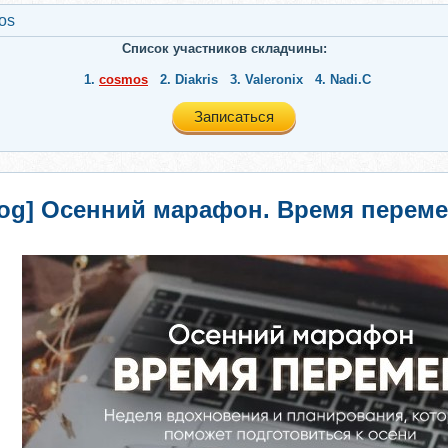
os
Список участников складчины:
1.
cosmos
2.
Diakris
3.
Valeronix
4.
Nadi.C
Записаться
log] Осенний марафон. Время переме