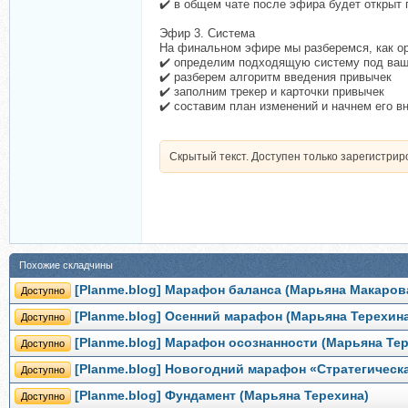
✔️ в общем чате после эфира будет открыт 
Эфир 3. Система
На финальном эфире мы разберемся, как ор
✔️ определим подходящую систему под ваш
✔️ разберем алгоритм введения привычек
✔️ заполним трекер и карточки привычек
✔️ составим план изменений и начнем его в
Скрытый текст. Доступен только зарегистри
Похожие складчины
[Planme.blog] Марафон баланса (Марьяна Макаров
Доступно
[Planme.blog] Осенний марафон (Марьяна Терехин
Доступно
[Planme.blog] Марафон осознанности (Марьяна Те
Доступно
[Planme.blog] Новогодний марафон «Стратегическа
Доступно
[Planme.blog] Фундамент (Марьяна Терехина)
Доступно