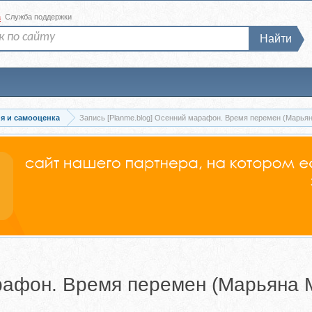
а
Служба поддержки
Найти
я и самооценка
Запись [Planme.blog] Осенний марафон. Время перемен (Марья
арафон. Время перемен (Марьяна 