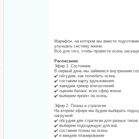
Марафон, на котором мы вместе подготовим
улучшать систему жизни.
Всё для того, чтобы провести осень насыще
Расписание
Эфир 1. Состояние
В первый день мы займемся внутренним сос
✔️ обсудим, как полюбить осень
✔️ составим карту вдохновения
✔️ заведем трекер впечатлений
✔️ оценим баланс всех сфер жизни
✔️ выберем проект на осень
Эфир 2. Планы и стратегия
На втором эфире мы будем выбирать подход
нагрузкой
✔️ обсудим две стратегии для разных типов
✔️ выберем подходящую для вас
✔️ составим планы на осень
✔️ и введем планирование