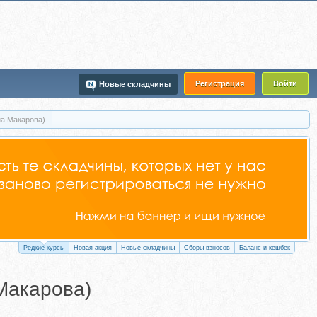
Регистрация
Войти
Новые складчины
на Макарова)
Редкие курсы
Новая акция
Новые складчины
Сборы взносов
Баланс и кешбек
Макарова)