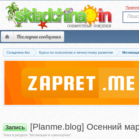
Правил
Последние сообщения
Складчина биз
Курсы по психологии и личностному развитию
Мотиваци
[Planme.blog] Осенний м
Запись
Тема в разделе "Мотивация и самооценка"