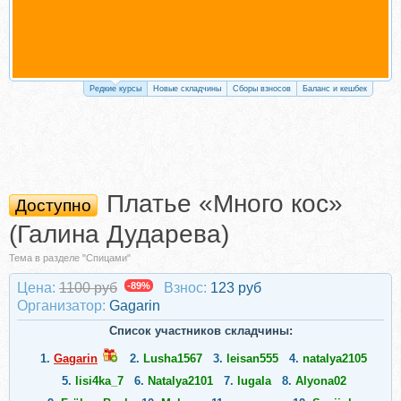
Редкие курсы
Новые складчины
Сборы взносов
Баланс и кешбек
Платье «Много кос»
Доступно
(Галина Дударева)
Тема в разделе "Спицами"
Цена:
1100 руб
-89%
Взнос:
123 руб
Организатор:
Gagarin
Список участников складчины:
1.
Gagarin
2.
Lusha1567
3.
leisan555
4.
natalya2105
5.
lisi4ka_7
6.
Natalya2101
7.
lugala
8.
Alyona02