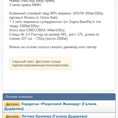
Номер спиц под вашу пряжу.
У меня пряжа МИКС
Бобинный стоковый твид 80% меринос 20%ПА 450м/100гр.
(артикул Riviera от Gloria filati)
+ 1 нить мериноса суперджилонг (от Zegna Baruffa) в тон
твиду 1500м/100гр.
Итого моя СМЕСОВКА 346м/100гр.
Спицы № 3,5 Расход на размер M/L, рост 175, длина по
спинке 107 см – 720гр (почти 2500м).
Можно на основе платья связать джемпер или свитер
Скрытый текст. Доступен только
зарегистрированным пользователям.
Похожие складчины
Кардиган «Разрезной Жаккард» (Галина
Доступно
Дударева)
Летник Крапива (Галина Дударева)
Доступно