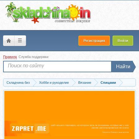
☰
Регистрация
Войти
Правила
Служба поддержки
Найти
Складчина биз
Хобби и рукоделие
Вязание
Спицами
Скачать Платье «Много кос» (Галина Дударева)