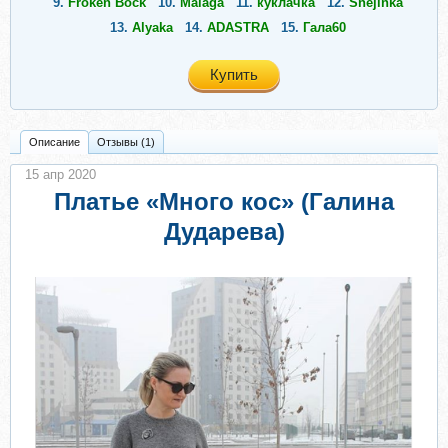
9.
Fröken Bock
10.
Malaga
11.
куклачка
12.
Snejinka
13.
Alyaka
14.
ADASTRA
15.
Гала60
Купить
Описание
Отзывы (1)
15 апр 2020
Платье «Много кос» (Галина
Дударева)