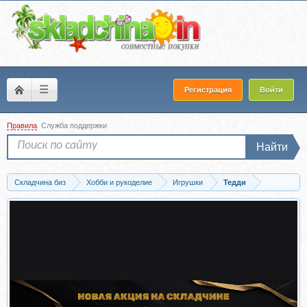
☰
Регистрация
Войти
Правила
Служба поддержки
Найти
Складчина биз
Хобби и рукоделие
Игрушки
Тедди
Скачать [Плюшки на ладошке] Лисенок на ладошке (Галина Морозова)