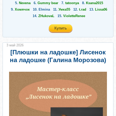
5.
Nevena
6.
Gummy bear
7.
tatoonya
8.
Ksana2015
9.
Хомячок
10.
Elmina
11.
Умка55
12.
t.rad
13.
Lissa06
14.
ZHukovaL
15.
VioletteRenee
Купить
3 май 2026
[Плюшки на ладошке] Лисенок
на ладошке (Галина Морозова)