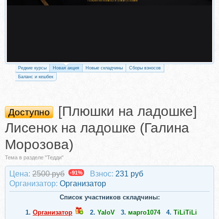
Редкие курсы
Новая акция
Новые складчины
Сборы взносов
Баланс и кешбек
[Плюшки на ладошке]
Доступно
Лисенок на ладошке (Галина
Морозова)
Тема в разделе "Тедди"
Цена:
2500 руб
-91%
Взнос:
231 руб
Организатор:
Организатор
Список участников складчины:
1.
Организатор
2.
YaloV
3.
марго1074
4.
TiLiTiLi