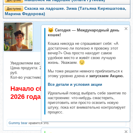
Сказка на ладошке. Зима (Татьяна Кирюшатова,
Доступно
Марина Федорова)
Сегодня — Международный день
Организатор
кошек!
Организатор складчин
Кошка никогда не спрашивает себя: «А
достаточно ли полезно я провожу этот
вечер?» Она просто находит самое
удобное место и живёт свою лучшую
жизнь. Уважаем.
Уведомляем вас о начале сбора взносов.
Цена продукта: 2500 руб. Взнос с каждого участника: 248
Мы тоже решили немного приблизиться к
руб.
этому уровню дзена и
запускаем Акцию.
Кол-во участников в основном списке: 14 чел.
Все детали и условия акции
Начало сбора взносов 13 Май
Идеальный повод выбрать себе занятие по
2026 года
настроению: что-нибудь смастерить,
приготовить или просто освоить новую
штуку, пока кот внимательно контролирует
процесс.
Gummy bear
нравится это.