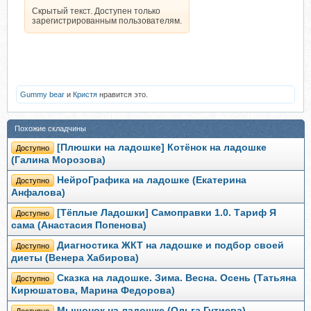
Скрытый текст. Доступен только
зарегистрированным пользователям.
Gummy bear
и
Кристя
нравится это.
Похожие складчины
[Плюшки на ладошке] Котёнок на ладошке
Доступно
(Галина Морозова)
НейроГрафика на ладошке (Екатерина
Доступно
Анфалова)
[Тёплые Ладошки] Самоправки 1.0. Тариф Я
Доступно
сама (Анастасия Попенова)
Диагностика ЖКТ на ладошке и подбор своей
Доступно
диеты (Венера Хабирова)
Сказка на ладошке. Зима. Весна. Осень (Татьяна
Доступно
Кирюшатова, Марина Федорова)
Мышонок на ладошке (Ольга Гутиева)
Доступно