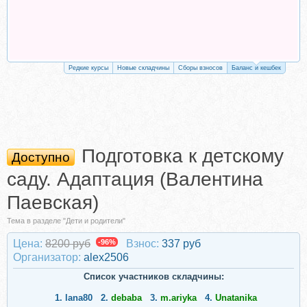
Редкие курсы
Новые складчины
Сборы взносов
Баланс и кешбек
Подготовка к детскому
Доступно
саду. Адаптация (Валентина
Паевская)
Тема в разделе "Дети и родители"
Цена:
8200 руб
-96%
Взнос:
337 руб
Организатор:
alex2506
Список участников складчины:
1.
lana80
2.
debaba
3.
m.ariyka
4.
Unatanika