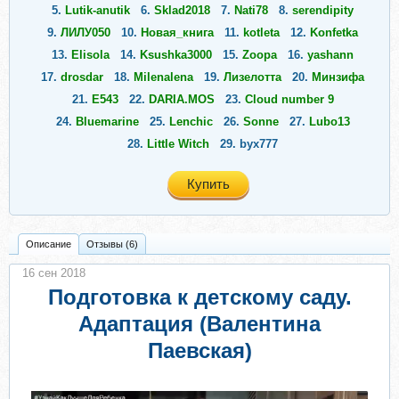
5.
Lutik-anutik
6.
Sklad2018
7.
Nati78
8.
serendipity
9.
ЛИЛУ050
10.
Новая_книга
11.
kotleta
12.
Konfetka
13.
Elisola
14.
Ksushka3000
15.
Zoopa
16.
yashann
17.
drosdar
18.
Milenalena
19.
Лизелотта
20.
Минзифа
21.
Е543
22.
DARIA.MOS
23.
Cloud number 9
24.
Bluemarine
25.
Lenchic
26.
Sonne
27.
Lubo13
28.
Little Witch
29.
byx777
Купить
Описание
Отзывы (6)
16 сен 2018
Подготовка к детскому саду.
Адаптация (Валентина
Паевская)