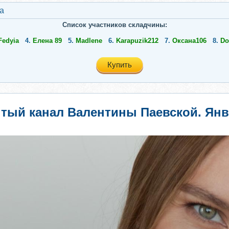
а
Список участников складчины:
Fedyia
4.
Елена 89
5.
Madlene
6.
Karapuzik212
7.
Оксана106
8.
Do
Купить
тый канал Валентины Паевской. Янва