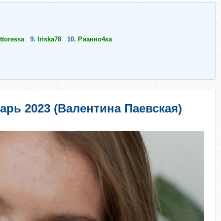
ttoressa
9.
Iriska78
10.
Рианно4ка
рь 2023 (Валентина Паевская)