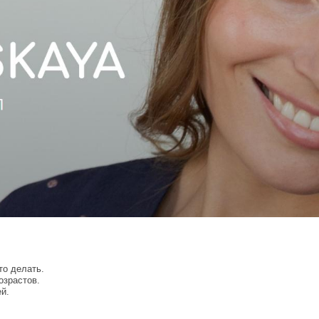
то делать.
озрастов.
й.