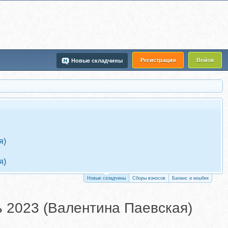
Регистрация
Войти
Новые складчины
я)
я)
Новые складчины
Сборы взносов
Баланс и кешбек
 2023 (Валентина Паевская)