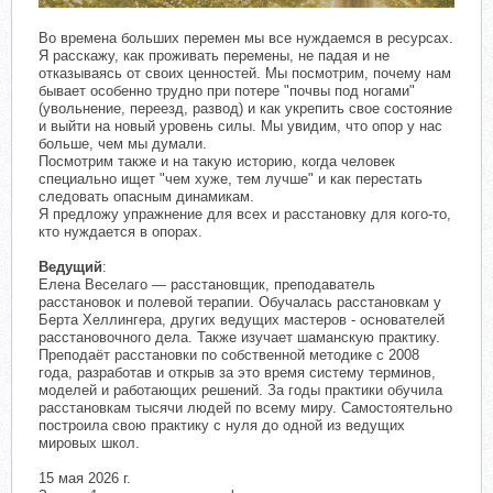
Во времена больших перемен мы все нуждаемся в ресурсах.
Я расскажу, как проживать перемены, не падая и не
отказываясь от своих ценностей. Мы посмотрим, почему нам
бывает особенно трудно при потере "почвы под ногами"
(увольнение, переезд, развод) и как укрепить свое состояние
и выйти на новый уровень силы. Мы увидим, что опор у нас
больше, чем мы думали.
Посмотрим также и на такую историю, когда человек
специально ищет "чем хуже, тем лучше" и как перестать
следовать опасным динамикам.
Я предложу упражнение для всех и расстановку для кого-то,
кто нуждается в опорах.
Ведущий
:
Елена Веселаго — расстановщик, преподаватель
расстановок и полевой терапии. Обучалась расстановкам у
Берта Хеллингера, других ведущих мастеров - основателей
расстановочного дела. Также изучает шаманскую практику.
Преподаёт расстановки по собственной методике с 2008
года, разработав и открыв за это время систему терминов,
моделей и работающих решений. За годы практики обучила
расстановкам тысячи людей по всему миру. Самостоятельно
построила свою практику с нуля до одной из ведущих
мировых школ.
15 мая 2026 г.