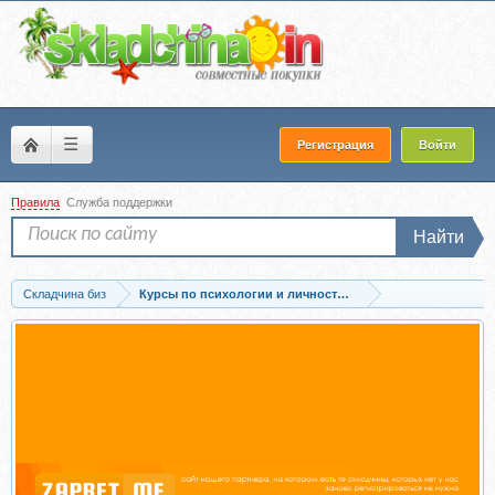
☰
Регистрация
Войти
Правила
Служба поддержки
Найти
Складчина биз
Курсы по психологии и личностному развитию
Запись Поле любви. III Онлайн Конференция полевых и расстановочных практик.