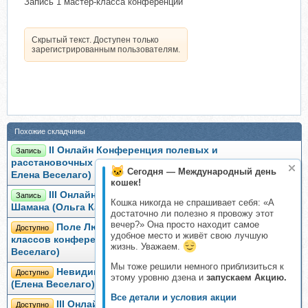
Запись 1 мастер-класса конференции
Скрытый текст. Доступен только
зарегистрированным пользователям.
Похожие складчины
II Онлайн Конференция полевых и
Запись
расстановочных практик «Поле Любви» (Ольга Кавер,
Сегодня — Международный день
Елена Веселаго)
кошек!
III Онлайн Конференция шаманских практик Путь
Запись
Кошка никогда не спрашивает себя: «А
Шамана (Ольга Кавер, Елена Веселаго)
достаточно ли полезно я провожу этот
вечер?» Она просто находит самое
Поле Любви. Тариф Запись всех мастер-
Доступно
удобное место и живёт свою лучшую
классов конференции (Ольга Златогорская, Елена
жизнь. Уважаем.
Веселаго)
Мы тоже решили немного приблизиться к
Невидимый ребенок. Группа практики онлайн
Доступно
этому уровню дзена и
запускаем Акцию.
(Елена Веселаго)
Все детали и условия акции
III Онлайн Конференция шаманских практик.
Доступно