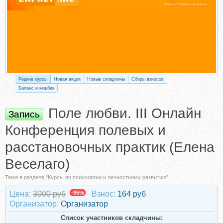
Редкие курсы
Новая акция
Новые складчины
Сборы взносов
Баланс и кешбек
Поле любви. III Онлайн
Запись
Конференция полевых и
расстановочных практик (Елена
Веселаго)
Тема в разделе "Курсы по психологии и личностному развитию"
Цена:
3000 руб
-95%
Взнос:
164 руб
Организатор:
Организатор
Список участников складчины: