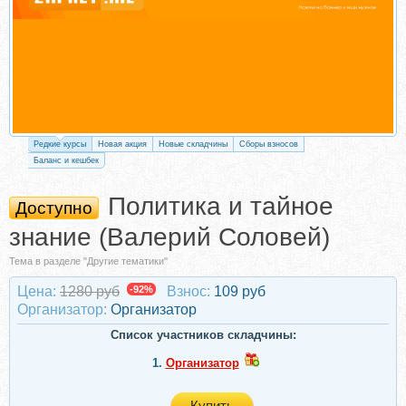
Редкие курсы
Новая акция
Новые складчины
Сборы взносов
Баланс и кешбек
Политика и тайное
Доступно
знание (Валерий Соловей)
Тема в разделе "Другие тематики"
Цена:
1280 руб
-92%
Взнос:
109 руб
Организатор:
Организатор
Список участников складчины:
1.
Организатор
Купить