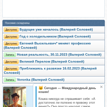
Похожие складчины
Будущее уже началось (Валерий Соловей)
Доступно
Год с холодильником (Валерий Соловей)
Доступно
Евгений Высильевич* меняет профессию
Доступно
(Валерий Соловей)
Новая реальность, 30.11.2023 (Валерий Соловей)
Запись
Великий Перелом (Валерий Соловей)
Доступно
Приближаясь к развязке 16.02.2023 (Валерий
Доступно
Соловей)
Voronka (Валерий Соловей)
Запись
Сегодня — Международный день
кошек!
Организатор
Кошка никогда не спрашивает себя: «А
Организатор складчин
достаточно ли полезно я провожу этот
вечер?» Она просто находит самое