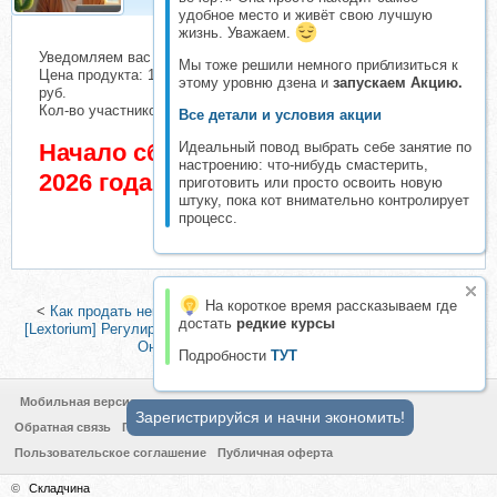
удобное место и живёт свою лучшую
жизнь. Уважаем.
Уведомляем вас о начале сбора взносов.
Мы тоже решили немного приблизиться к
Цена продукта: 1280 руб. Взнос с каждого участника: 109
этому уровню дзена и
запускаем Акцию.
руб.
Кол-во участников в основном списке: 1 чел.
Все детали и условия акции
Начало сбора взносов 2 Июнь
Идеальный повод выбрать себе занятие по
настроению: что-нибудь смастерить,
2026 года
приготовить или просто освоить новую
штуку, пока кот внимательно контролирует
процесс.
На короткое время рассказываем где
<
Как продать ненужные вещи в интернете (Евгения Изотова)
|
достать
редкие курсы
[Lextorium] Регулирование персональных данных в России. Тариф
Онлайн легкий (Артем Евсеев)
>
Подробности
ТУТ
Мобильная версия
Зарегистрируйся и начни экономить!
Обратная связь
Политика конфиденциальности
Пользовательское соглашение
Публичная оферта
©
Складчина