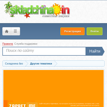
☰
Регистрация
Войти
Правила
Служба поддержки
Найти
Складчина биз
Другие тематики
Скачать Политика и тайное знание (Валерий Соловей)