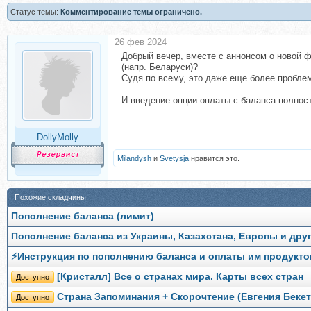
Статус темы:
Комментирование темы ограничено.
26 фев 2024
Добрый вечер, вместе с аннонсом о новой ф
(напр. Беларуси)?
Судя по всему, это даже еще более проблем
И введение опции оплаты с баланса полност
DollyMolly
Milandysh
и
Svetysja
нравится это.
Похожие складчины
Пополнение баланса (лимит)
Пополнение баланса из Украины, Казахстана, Европы и дру
⚡️Инструкция по пополнению баланса и оплаты им продукто
[Кристалл] Все о странах мира. Карты всех стран
Доступно
Страна Запоминания + Скорочтение (Евгения Бекет
Доступно