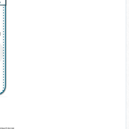
​
рандаши.