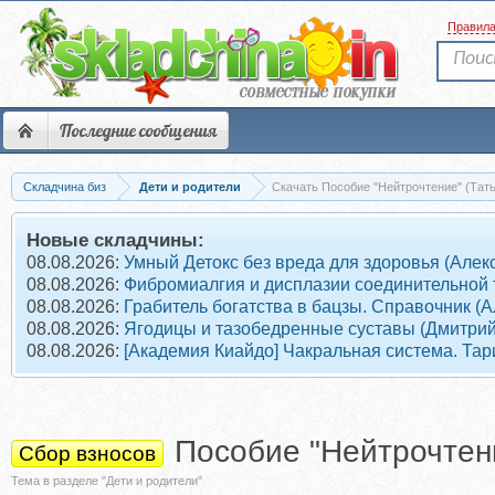
Правил
Последние сообщения
Складчина биз
Дети и родители
Скачать Пособие "Нейтрочтение" (Тат
Новые складчины:
08.08.2026:
Умный Детокс без вреда для здоровья (Алек
08.08.2026:
Фибромиалгия и дисплазии соединительной т
08.08.2026:
Грабитель богатства в бацзы. Справочник (
08.08.2026:
Ягодицы и тазобедренные суставы (Дмитрий
08.08.2026:
[Академия Киайдо] Чакральная система. Тар
Пособие "Нейтрочтени
Сбор взносов
Тема в разделе "Дети и родители"