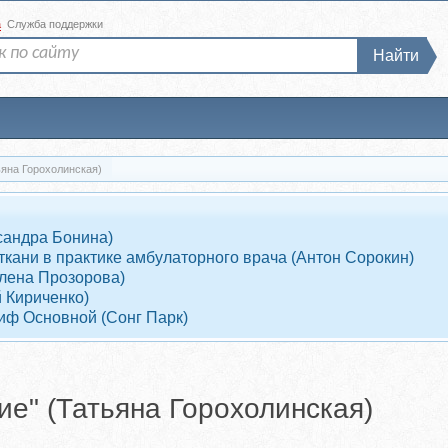
а
Служба поддержки
Найти
ьяна Горохолинская)
сандра Бонина)
кани в практике амбулаторного врача (Антон Сорокин)
Алена Прозорова)
 Кириченко)
иф Основной (Сонг Парк)
е" (Татьяна Горохолинская)