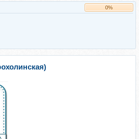
0%
рохолинская)