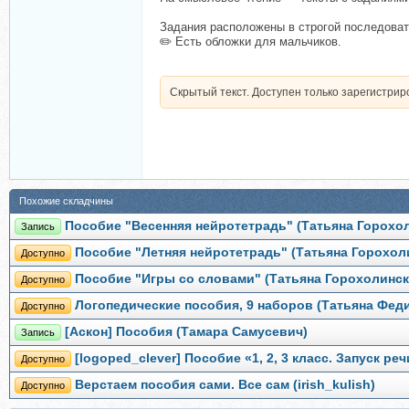
Задания расположены в строгой последоват
✏️ Есть обложки для мальчиков.
Скрытый текст. Доступен только зарегистри
Похожие складчины
Пособие "Весенняя нейротетрадь" (Татьяна Горохо
Запись
Пособие "Летняя нейротетрадь" (Татьяна Горохол
Доступно
Пособие "Игры со словами" (Татьяна Горохолинск
Доступно
Логопедические пособия, 9 наборов (Татьяна Фед
Доступно
[Аскон] Пособия (Тамара Самусевич)
Запись
[logoped_clever] Пособие «1, 2, 3 класс. Запуск ре
Доступно
Верстаем пособия сами. Все сам (irish_kulish)
Доступно