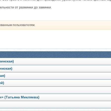
ельности от разминки до заминки.
рованным пользователям.
линская)
инская)
ая)
ий)
чи» (Татьяна Микляева)