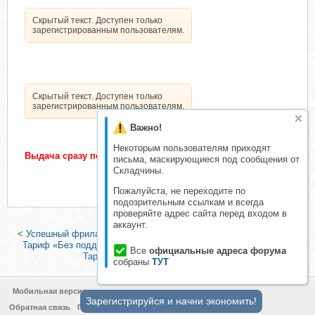
Скрытый текст. Доступен только
зарегистрированным пользователям.
Скрытый текст. Доступен только
зарегистрированным пользователям.
Важно!
Некоторым пользователям приходят
Выдача сразу после подтверждения оплаты
письма, маскирующиеся под сообщения от
Складчины.
Пожалуйста, не переходите по
подозрительным ссылкам и всегда
проверяйте адрес сайта перед входом в
аккаунт.
<
Успешный фрилансер. Как получать пару тысяч за пару часов.
Тариф «Без поддержки» (Александр Юсупов)
|
Золотой Песок.
Все
официальные адреса форума
Тариф «VIP» (Оксана Апшацева)
>
собраны
ТУТ
Мобильная версия
Зарегистрируйся и начни экономить!
Обратная связь
Политика конфиденциальности