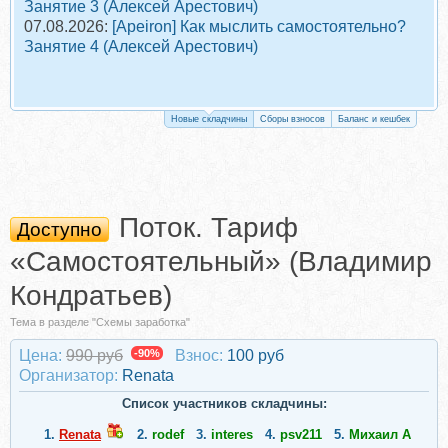
Занятие 3 (Алексей Арестович)
07.08.2026:
[Apeiron] Как мыслить самостоятельно?
Занятие 4 (Алексей Арестович)
Новые складчины
Сборы взносов
Баланс и кешбек
Поток. Тариф
Доступно
«Самостоятельный» (Владимир
Кондратьев)
Тема в разделе "Схемы заработка"
Цена:
990 руб
-90%
Взнос:
100 руб
Организатор:
Renata
Список участников складчины:
1.
Renata
2.
rodef
3.
interes
4.
psv211
5.
Михаил А