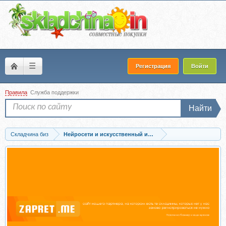
☰
Регистрация
Войти
Правила
Служба поддержки
Найти
Складчина биз
Нейросети и искусственный интеллект
Запись Практикум по AI-консалтингу (Денис Смирнов)