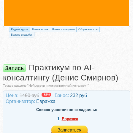
Редкие курсы
Новая акция
Новые складчины
Сборы взносов
Баланс и кешбек
Практикум по AI-
Запись
консалтингу (Денис Смирнов)
Тема в разделе "Нейросети и искусственный интеллект"
Цена:
1490 руб
-85%
Взнос:
232 руб
Организатор:
Евражкa
Список участников складчины:
1.
Евражкa
Записаться