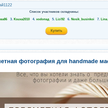
ай1122
Список участников складчины:
ва86
3.
Ksuxa2010
4.
vodoпад
5.
Lizi92
6.
Nosik_businkoi
7.
Lina
Купить
етная фотография для handmade маст