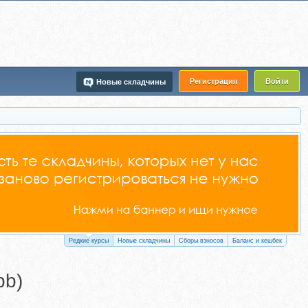
Регистрация
Войти
Новые складчины
Редкие курсы
Новые складчины
Сборы взносов
Баланс и кешбек
pb)