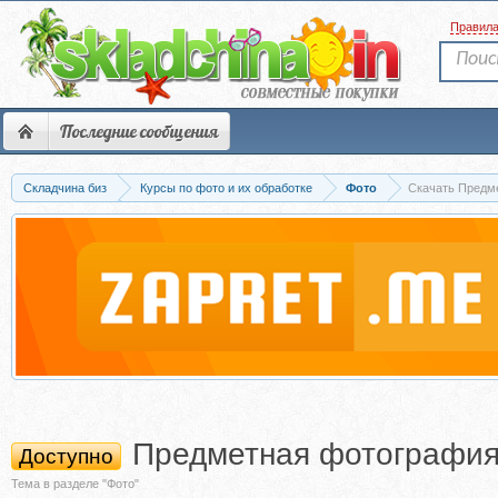
Правил
Последние сообщения
Складчина биз
Курсы по фото и их обработке
Фото
Скачать Предме
Предметная фотография 
Доступно
Тема в разделе "Фото"