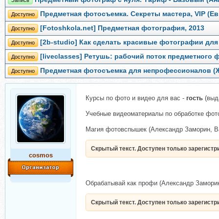
Запись
Предметная фотосъемка. Секреты мастера, VIP (Ев
Доступно
[Fotoshkola.net] Предметная фотография, 2013
Доступно
[2b-studio] Как сделать красивые фотографии дл
Доступно
[liveclasses] Ретушь: рабочий поток предметного
Доступно
Предметная фотосъемка для непрофессионалов (
Доступно
Курсы по фото и видео для вас -
гость
(выд
Учебные видеоматериалы по обработке фот
Магия фотовспышек (Александр Заморин, В
Скрытый текст. Доступен только зарегист
cosmos
Обрабатывай как профи (Александр Заморин
Скрытый текст. Доступен только зарегист