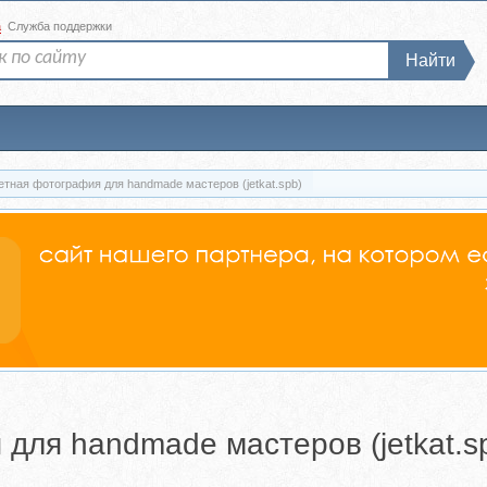
а
Служба поддержки
Найти
тная фотография для handmade мастеров (jetkat.spb)
для handmade мастеров (jetkat.s