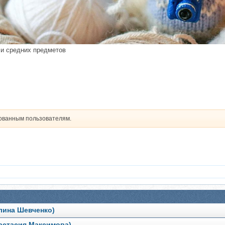
 и средних предметов
рованным пользователям.
лина Шевченко)
астасия Максимова)