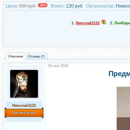
Цена:
990 руб
-88%
Взнос:
120 руб
Организатор:
Никол
1.
Николай1122
2.
ЛияКаре
Описание
Отзывы (7)
24 янв 2020
Предм
Николай1122