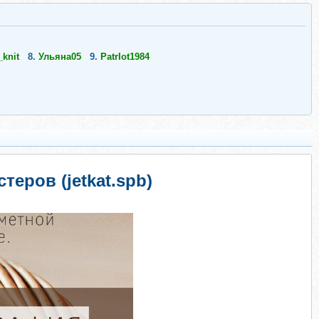
_knit
8.
Ульяна05
9.
PatrIot1984
еров (jetkat.spb)