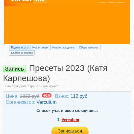
Редкие курсы
Новая акция
Новые складчины
Сборы взносов
Баланс и кешбек
Пресеты 2023 (Катя
Запись
Карпешова)
Тема в разделе "Пресеты для фото"
Цена:
1333 руб
-92%
Взнос:
112 руб
Организатор:
Verculum
Список участников складчины:
1.
Verculum
Записаться