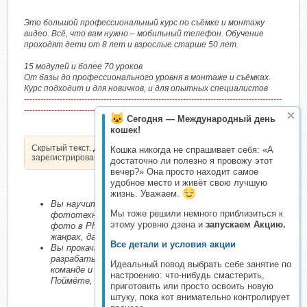
Это большой профессиональный курс по съёмке и монтажу
видео. Всё, что вам нужно – мобильный телефон. Обучение
проходят дети от 8 лет и взрослые старше 50 лет.
15 модулей и более 70 уроков
От базы до профессионального уровня в монтаже и съёмках.
Курс подходит и для новичков, и для опытных специалистов
----------------------------------------------------------------------------------------------
---------------------------
Сегодня — Международный день
кошек!
Скрытый текст. Доступен только
Кошка никогда не спрашивает себя: «А
зарегистрированным пользователям.
достаточно ли полезно я провожу этот
вечер?» Она просто находит самое
удобное место и живёт свою лучшую
жизнь. Уважаем.
Вы научитесь работать с профессиональной
Мы тоже решили немного приблизиться к
фототехникой, выстраивать свет, обрабатывать
этому уровню дзена и
запускаем Акцию.
фото в Photoshop и Lightroom и снимать в разных
жанрах, даже если никогда не фотографировали.
Все детали и условия акции
Вы прокачаете навыки фотографа, сможете
разрабатывать концепцию для съёмки, работать в
Идеальный повод выбрать себе занятие по
команде и выстраивать коммуникацию с заказчиками.
настроению: что-нибудь смастерить,
Поймёте, как превратить хобби в бизнес.
приготовить или просто освоить новую
штуку, пока кот внимательно контролирует