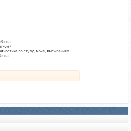
ебенка
ытком?
агностика по стулу, моче, высыпаниям
бенка