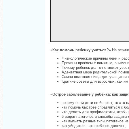
«
Как помочь ребенку учиться?
» На вебин
Физиологические причины лени и расс
Причины проблем с памятью, внимани
Почему ребенок долго не может усест
Адекватная мера родительской помощи
Самая полезная пища для учащихся с
Краткие советы для взрослых, как и
«
Острое заболевание у ребенка: как за
почему если дети не болеют, то это п
как помочь быстрее справляться с бо
что делать для профилактики, чтобы 
6 видов патогенов и способы защиты о
как выгнать разные типы патогенов из
как убедиться, что ребенок долечен,