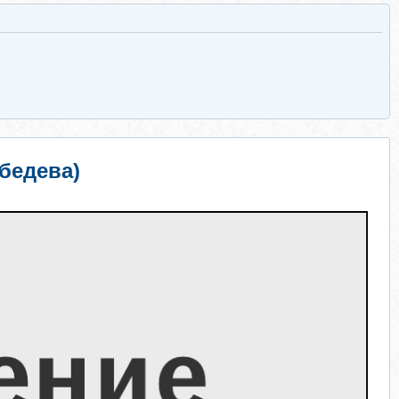
ебедева)