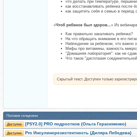
что делать при температуре, першении
как восстанавливать ребенка после б
как защитить себя и семью в период 
«
Чтоб ребенок был здоров...
» Из вебинара
Как правильно закаливать ребенка?
На что обращать внимание в его пита
Наблюдение за ребенком, что важно зн
Мифы про витамины, важность микроэл
"Домашняя лаборатория": как не сдав
Что такое "дисплазия соединительной 
Скрытый текст. Доступен только зарегистри
Похожие складчины
[PSY2.0] PRO подростков (Ольга Герасименко)
Доступно
Pro Инсулинорезистентность (Диляра Лебедева)
Доступно