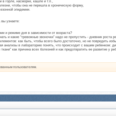
 в горле, насморке, кашле и т.п.,
олезни, чтобы она не перешла в хроническую форму,
сезонной эпидемии.
 вы узнаете:
нии и режиме дня в зависимости от возраста?
ать и какие “тревожные звоночки” надо не пропустить - дневник роста р
ементов: как быть, чтобы всего было достаточно, но не повредить изб
ая анализы в лабораторию понять, что происходит с вашим ребенком: ди
ткани" как причина всех болезней и как предотвратить ее развитие у ре
рованным пользователям.