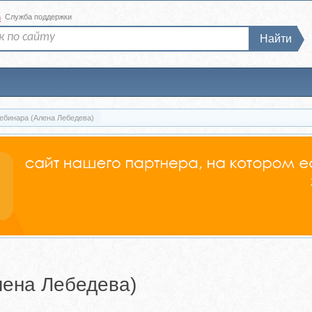
а
Служба поддержки
Найти
вебинара (Алена Лебедева)
лена Лебедева)