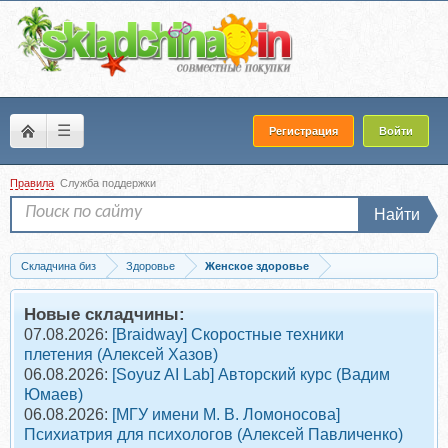
☰
Регистрация
Войти
Правила
Служба поддержки
Найти
Складчина биз
Здоровье
Женское здоровье
Скачать [Pro молодость] Чистая печень. Программа безопасного очищения...
Новые складчины:
07.08.2026:
[Braidway] Скоростные техники
плетения (Алексей Хазов)
06.08.2026:
[Soyuz AI Lab] Авторский курс (Вадим
Юмаев)
06.08.2026:
[МГУ имени М. В. Ломоносова]
Психиатрия для психологов (Алексей Павличенко)