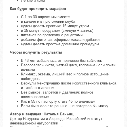
Легкие и кожа
Как будет проходить марафон
С 1 по 30 апреля мы вместе
в канале и в приложении клуба
будем делать практики 15 минут утром
и 15 минут перед сном (вживую + запись)
питаться по протоколу с рецептами
добавим фиточаи, эфирные масла и добавки
будем делать простые домашние процедуры
Чтобы получить результаты
В 48 лет избавилась от приливов без таблеток
Рассосалась киста, четкий цикл, головные боли почти
исчезли
Климакс, экзема, лишний вес и полное истощение
побеждены
Вернули менструацию после искусственного климакса
и тяжёлого лечения
Без рывков, запретов и давления: полное
восстановление
Как в 55 по паспорту стать 46 по анализам
Если бы знала это раньше - не потеряла бы матку
Автор и ведущая: Наталья Баньяц
Доктор Натуропатии и Аюрведы Российский институт
инновационной натуропатии