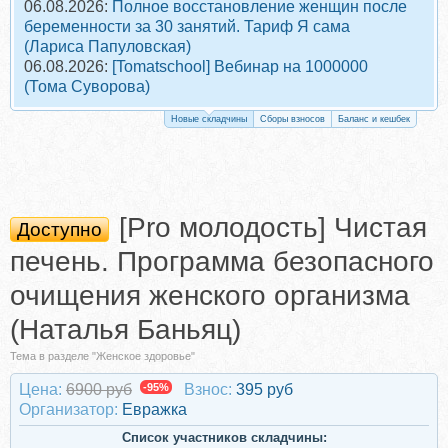
06.08.2026:
Полное восстановление женщин после
беременности за 30 занятий. Тариф Я сама
(Лариса Папуловская)
06.08.2026:
[Tomatschool] Вебинар на 1000000
(Тома Суворова)
Новые складчины
Сборы взносов
Баланс и кешбек
[Pro молодость] Чистая
Доступно
печень. Программа безопасного
очищения женского организма
(Наталья Баньяц)
Тема в разделе "Женское здоровье"
Цена:
6900 руб
-95%
Взнос:
395 руб
Организатор:
Евражкa
Список участников складчины: