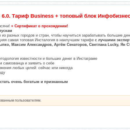
 6.0. Тариф Business + топовый блок Инфобизне
тысячи!
+ Сертификат о прохождении!
пускам
 из разных городов и стран, чтобы научиться зарабатывать большие ден
едняя самая топовая Инсталогия в наилучшем тарифе
с лучшими экспер
пко, Максим Александров, Артём Сенаторов, Светлана Lucky, Ян 
етодология известности и больших денег в Инстаграме
ом самозванца и заявить о себе
ижения любых целей: сейчас или никогда
оду
к стать очень богатым и признанным
рованным пользователям.