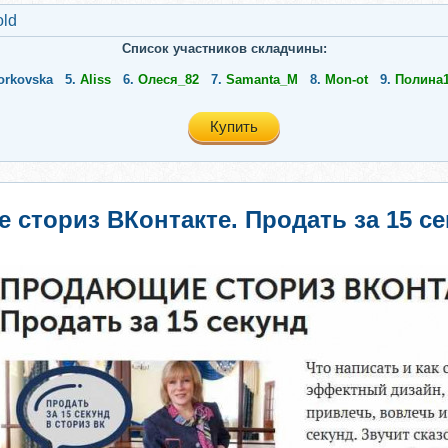
old
Список участников складчины:
orkovska
5.
Aliss
6.
Олеся_82
7.
Samanta_M
8.
Mon-ot
9.
Полина
Купить
сториз ВКонтакте. Продать за 15 се