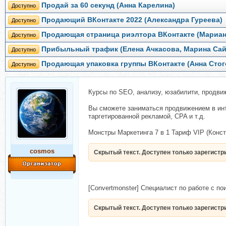
Продай за 60 секунд (Анна Карелина)
Доступно
Продающий ВКонтакте 2022 (Александра Гуреева)
Доступно
Продающая страница риэлтора ВКонтакте (Мариан
Доступно
Прибыльный трафик (Елена Ачкасова, Марина Сай
Доступно
Продающая упаковка группы ВКонтакте (Анна Стог
Доступно
Курсы по SEO, анализу, юзабилити, продви
Вы сможете заниматься продвижением в инт
таргетированной рекламой, CPA и т.д.
Монстры Маркетинга 7 в 1 Тариф VIP (Конст
cosmos
Скрытый текст. Доступен только зарегист
[Сonvertmonster] Специалист по работе с п
Скрытый текст. Доступен только зарегист