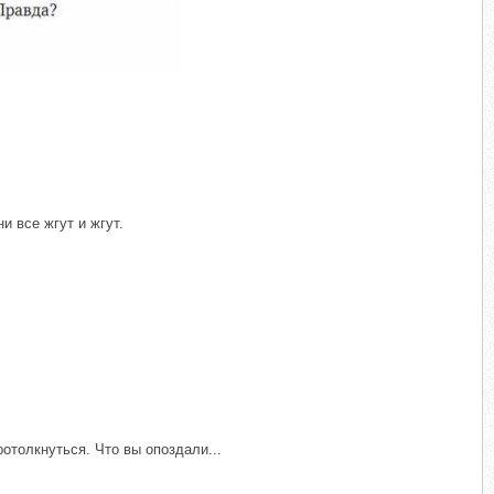
​
и все жгут и жгут.
ротолкнуться. Что вы опоздали...