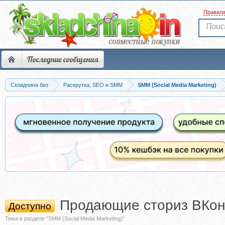
Правил
Последние сообщения
Складчина биз
Раскрутка, SEO и SMM
SMM (Social Media Marketing)
Продающие сториз ВКонт
Доступно
Тема в разделе "SMM (Social Media Marketing)"