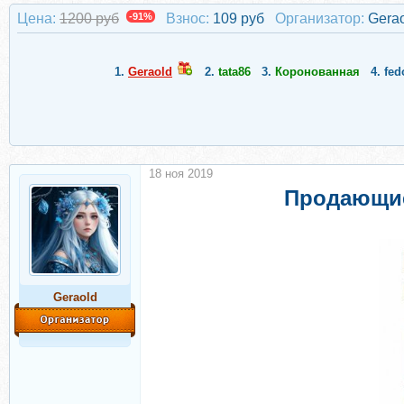
Цена:
1200 руб
-91%
Взнос:
109 руб
Организатор:
Gera
1.
Geraold
2.
tata86
3.
Коронованная
4.
fed
18 ноя 2019
Продающие 
Geraold