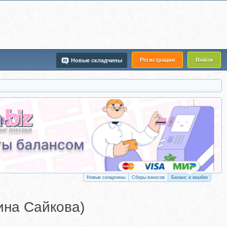
Регистрация
Войти
Новые складчины
Новые складчины
Сборы взносов
Баланс и кешбек
ина Сайкова)