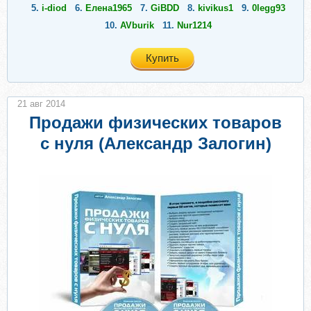
5.
i-diod
6.
Елена1965
7.
GiBDD
8.
kivikus1
9.
0legg93
10.
AVburik
11.
Nur1214
Купить
21 авг 2014
Продажи физических товаров
с нуля (Александр Залогин)