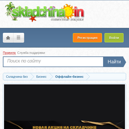
☰
Регистрация
Войти
Правила
Служба поддержки
Найти
Складчина биз
Бизнес
Оффлайн-бизнес
Скачать Продажи физических товаров с нуля (Александр Залогин)