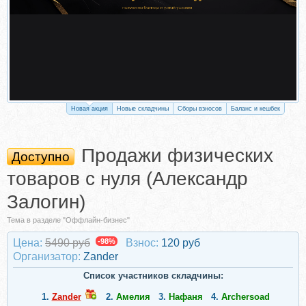
Новая акция
Новые складчины
Сборы взносов
Баланс и кешбек
Продажи физических
Доступно
товаров с нуля (Александр
Залогин)
Тема в разделе "Оффлайн-бизнес"
Цена:
5490 руб
-98%
Взнос:
120 руб
Организатор:
Zander
Список участников складчины:
1.
Zander
2.
Амелия
3.
Нафаня
4.
Archersoad