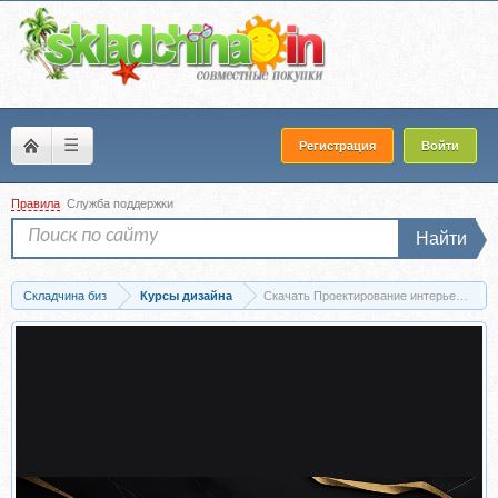
☰
Регистрация
Войти
Правила
Служба поддержки
Найти
Складчина биз
Курсы дизайна
Скачать Проектирование интерьера в Ar