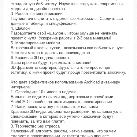
стандартную библиотеку. Научитесь загружать современные
модели для дизайн-проектов
3. Расчёты и спецификации
Научим точно считать отделочные материалы. Сводить все
данные в таблицы и спецификации.
4. Шаблон
Разработаете свой «шаблон», чтобы больше не начинать
проект с нуля. Ускорение работы в 2-3 раза минимум!
5. Моделирование мебели
Встроенный шкафы, кухни - показываем как собирать с нуля.
Чертежи можно отдавать на производство
6. Красивая 3D-подача проекта
Ваши проекты будут привлекать внимание!
3D фрагменты квартиры, 3д-узлы - это не просто про
эстетику, с ними проект будет проще презентовать заказчику.
Что даёт эффективное использование Archicad дизайнеру
интерьера:
1. Освободите 10+ часов в неделю
Больше не сидите ночами над чертежами и расчётами.
ArchiCAD способен автоматизировать проектирование.
2. Ваши проекты станут «продавать» вас сами
Красивые 3D-виды, эффектные развёртки, детальные узлы,
спецификации, в которых всё учтено - заказчики будут
понимать, за что вам платят.
3. Творчество без стресса
Налаженный алгоритм работы, четко знаешь, что за чем
следует в проектировании, остается только процесс