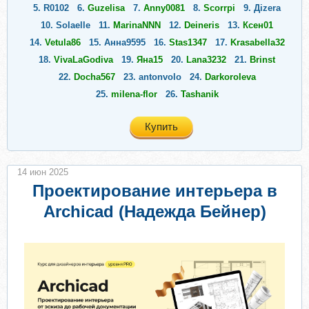
5.
R0102
6.
Guzelisa
7.
Anny0081
8.
Scorrpi
9.
Дizera
10.
Solaelle
11.
MarinaNNN
12.
Deineris
13.
Ксен01
14.
Vetula86
15.
Анна9595
16.
Stas1347
17.
Krasabella32
18.
VivaLaGodiva
19.
Яна15
20.
Lana3232
21.
Brinst
22.
Docha567
23.
antonvolo
24.
Darkoroleva
25.
milena-flor
26.
Tashanik
Купить
14 июн 2025
Проектирование интерьера в
Archicad (Надежда Бейнер)