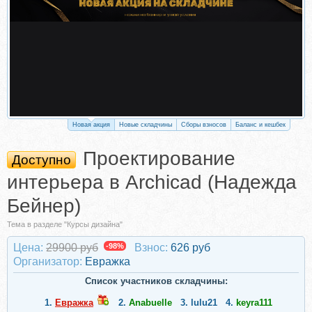
Новая акция
Новые складчины
Сборы взносов
Баланс и кешбек
Проектирование
Доступно
интерьера в Archicad (Надежда
Бейнер)
Тема в разделе "Курсы дизайна"
Цена:
29900 руб
-98%
Взнос:
626 руб
Организатор:
Евражкa
Список участников складчины:
1.
Евражкa
2.
Anabuelle
3.
lulu21
4.
keyra111