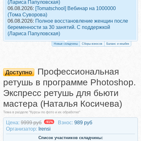
(Лариса Папуловская)
06.08.2026:
[Tomatschool] Вебинар на 1000000
(Тома Суворова)
06.08.2026:
Полное восстановление женщин после
беременности за 30 занятий. С поддержкой
(Лариса Папуловская)
Новые складчины
Сборы взносов
Баланс и кешбек
Профессиональная
Доступно
ретушь в программе Photoshop.
Экспресс ретушь для бьюти
мастера (Наталья Косичева)
Тема в разделе "Курсы по фото и их обработке"
Цена:
9999 руб
-91%
Взнос:
989 руб
Организатор:
Irensi
Список участников складчины: