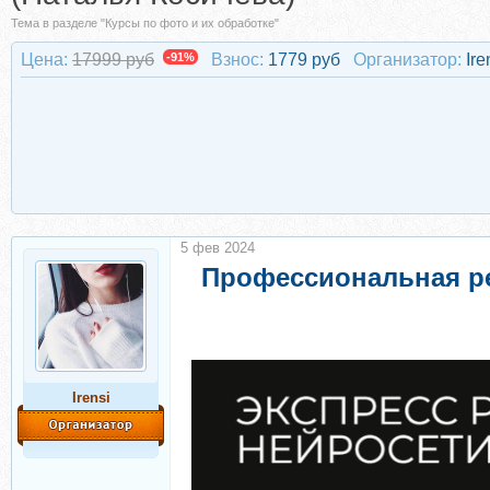
Тема в разделе "Курсы по фото и их обработке"
Цена:
17999 руб
-91%
Взнос:
1779 руб
Организатор:
Ire
5 фев 2024
Профессиональная ре
Irensi