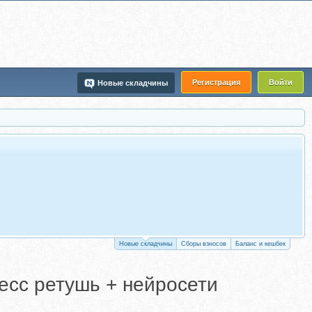
Регистрация
Войти
Новые складчины
Новые складчины
Сборы взносов
Баланс и кешбек
есс ретушь + нейросети