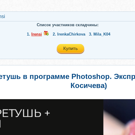
nsi
Список участников складчины:
1.
Irensi
2.
IrenkaChirkova
3.
Mila_K04
Купить
тушь в программе Photoshop. Экспр
Косичева)