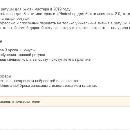
ретуши для бьюти мастера в 2019 году.
hotoshop для бьюти мастера» и «Photoshop для бьюти мастера» 2.0, ко
лагодаря ретуши.
офессию и способный передать не только уникальные знания в ретуши, 
, для той самой дорогой ретуши, которую хочется потрогать - получила
А
за 3 урока + бонусы
 обучения топовой ретуши
аш специалист, а вы сразу приступаете к практике
 сферы
стью с внедрением нейросетей в ваш контент
 Внимание! Уроки записаны с использованием платных
рованным пользователям.