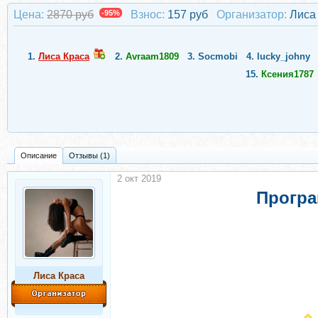
Цена:
2870 руб
-95%
Взнос:
157 руб
Организатор:
Лиса
1.
Лиса Краса
2.
Avraam1809
3.
Socmobi
4.
lucky_johny
15.
Ксения1787
Описание
Отзывы (1)
2 окт 2019
Програ
Лиса Краса