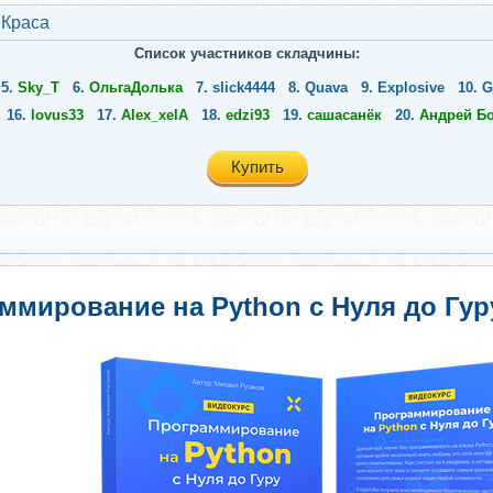
 Краса
Список участников складчины:
5.
Sky_T
6.
ОльгаДолька
7.
slick4444
8.
Quava
9.
Explosive
10.
G
16.
lovus33
17.
Alex_xelA
18.
edzi93
19.
сашасанёк
20.
Андрей Б
Купить
ммирование на Python с Нуля до Гур