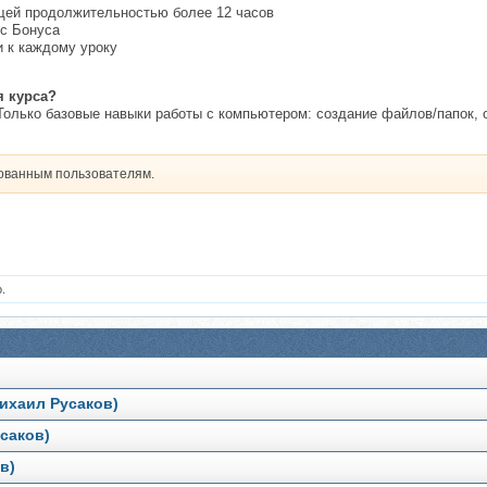
бщей продолжительностью более 12 часов
с Бонуса
 к каждому уроку
я курса?
Только базовые навыки работы с компьютером: создание файлов/папок, с
рованным пользователям.
.
Михаил Русаков)
усаков)
в)