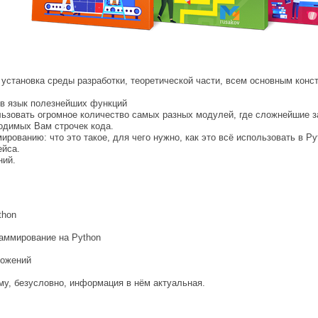
установка среды разработки, теоретической части, всем основным конст
 в язык полезнейших функций
ользовать огромное количество самых разных модулей, где сложнейшие 
ходимых Вам строчек кода.
рованию: что это такое, для чего нужно, как это всё использовать в Py
ейса.
ний.
thon
раммирование на Python
ложений
ому, безусловно, информация в нём актуальная.