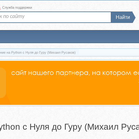
а
Служба поддержки
Найти
ие на Python с Нуля до Гуру (Михаил Русаков)
thon с Нуля до Гуру (Михаил Руса