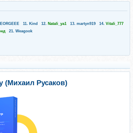
EORGEEE
11.
Kind
12.
Natali_ya1
13.
martyn919
14.
Vitali_777
онд
21.
Weagook
у (Михаил Русаков)