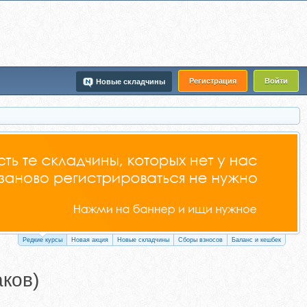
Регистрация
Войти
Новые складчины
Редкие курсы
Новая акция
Новые складчины
Сборы взносов
Баланс и кешбек
ков)