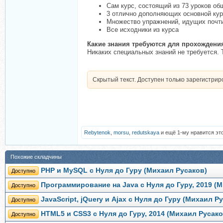
Сам курс, состоящий из 73 уроков о
3 отлично дополняющих основной кур
Множество упражнений, идущих почти
Все исходники из курса
Какие знания требуются для прохождени
Никаких специальных знаний не требуется. 
Скрытый текст. Доступен только зарегистри
Rebytenok
,
morsu
,
redutskaya
и ещё 1-му нравится это
Похожие складчины
PHP и MySQL с Нуля до Гуру (Михаил Русаков)
Доступно
Программирование на Java с Нуля до Гуру, 2019 (
Доступно
JavaScript, jQuery и Ajax с Нуля до Гуру (Михаил Р
Доступно
HTML5 и CSS3 с Нуля до Гуру, 2014 (Михаил Русако
Доступно