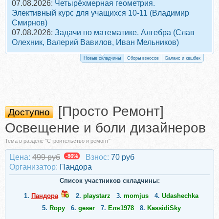
07.08.2026:
Четырёхмерная геометрия.
Элективный курс для учащихся 10-11 (Владимир
Смирнов)
07.08.2026:
Задачи по математике. Алгебра (Слав
Олехник, Валерий Вавилов, Иван Мельников)
Новые складчины
Сборы взносов
Баланс и кешбек
[Просто Ремонт]
Доступно
Освещение и боли дизайнеров
Тема в разделе "Строительство и ремонт"
Цена:
499 руб
-86%
Взнос:
70 руб
Организатор:
Пандора
Список участников складчины:
1.
Пандора
2.
playstarz
3.
momjus
4.
Udashechka
5.
Ropy
6.
geser
7.
Еля1978
8.
KassidiSky