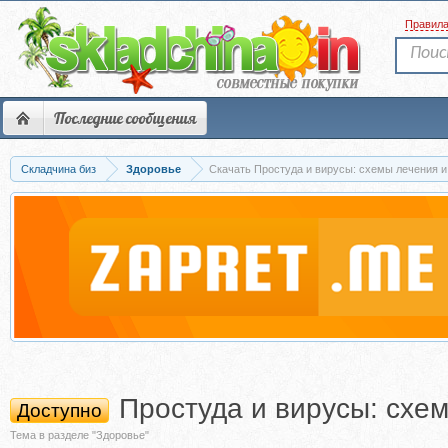
Правил
Последние сообщения
Складчина биз
Здоровье
Скачать Простуда и вирусы: схемы лечения и
Простуда и вирусы: схе
Доступно
Тема в разделе "Здоровье"