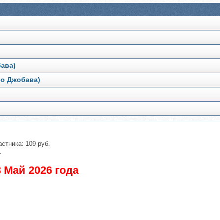
бава)
со Джобава)
астника: 109 руб.
.
 Май 2026 года