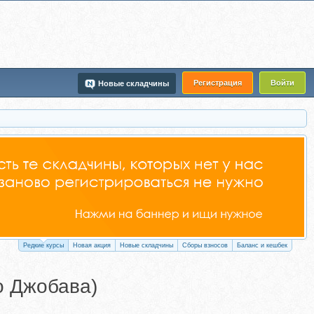
Регистрация
Войти
Новые складчины
Редкие курсы
Новая акция
Новые складчины
Сборы взносов
Баланс и кешбек
о Джобава)