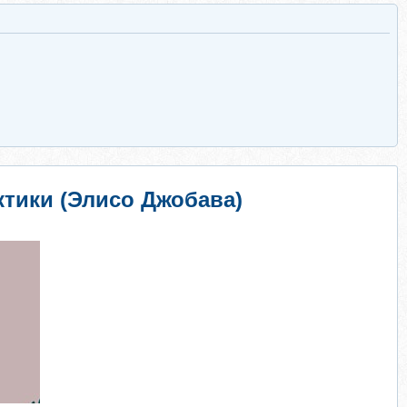
тики (Элисо Джобава)
​