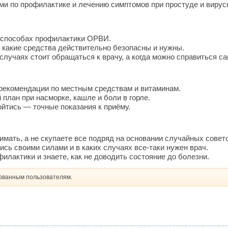
и по профилактике и лечению симптомов при простуде и вирус
в способах профилактики ОРВИ.
н, какие средства действительно безопасны и нужны.
х случаях стоит обращаться к врачу, а когда можно справиться с
рекомендации по местным средствам и витаминам.
план при насморке, кашле и боли в горле.
бойтись — точные показания к приёму.
нимать, а не скупаете все подряд на основании случайных совето
ись своими силами и в каких случаях все-таки нужен врач.
илактики и знаете, как не доводить состояние до болезни.
рованным пользователям.