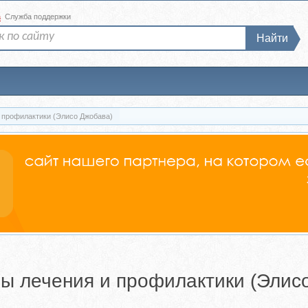
а
Служба поддержки
Найти
 профилактики (Элисо Джобава)
мы лечения и профилактики (Элис