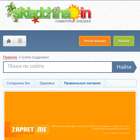
☰
Регистрация
Войти
Правила
Служба поддержки
Найти
Складчина биз
Здоровье
Правильное питание
Запись Протокол для похудения - Худеем в выходные! (Сергей Оларь)