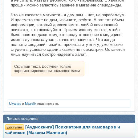
а не со зла, назвать дебилом, кого - параноиком. С халатом
проще - можно запастись заранее в магазине спецодежды.
Что же касается матчасти - я дам вам... нет, не парабеллум.
И пулемета тоже не дам, извините, ребята. А вот тот объем
информации, который должен иметь любой начинающий
психиатр,- это пожалуйста. Причем изложу его так, чтобы
было понятно даже тому, кто сроду отношение к медицине
имел в лучшем случае в качестве пациента. Что же до
полноты сведений - знайте: прочитав эту книгу, уже многие
студенты успешно сдали экзамен по психиатрии. Останется
лишь научиться быстро надевать халат.
Скрытый текст. Доступен только
зарегистрированным пользователям.
Ulyanay
и
Mazelik
нравится это.
Похожие складчины
[Аудиокнига] Психиатрия для самоваров и
Доступно
чайников (Максим Малявин)