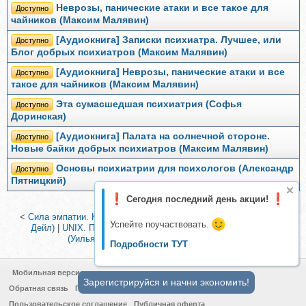
Неврозы, панические атаки и все такое для
Доступно
чайников (Максим Малявин)
[Аудиокнига] Записки психиатра. Лучшее, или
Доступно
Блог добрых психиатров (Максим Малявин)
[Аудиокнига] Неврозы, панические атаки и все
Доступно
такое для чайников (Максим Малявин)
Эта сумасшедшая психиатрия (Софья
Доступно
Доринская)
[Аудиокнига] Палата на солнечной стороне.
Доступно
Новые байки добрых психиатров (Максим Малявин)
Основы психиатрии для психологов (Александр
Доступно
Пятницкий)
Сегодня последний день акции!
<
Сила эмпатии. Как развить свои интуитивные таланты (Синди
Успейте поучаствовать.
Дейл)
|
UNIX. Профессиональное программирование, 2018
(Уильям Ричард Стивенс, Стивен Раго)
>
Подробности ТУТ
Мобильная версия
Зарегистрируйся и начни экономить!
Обратная связь
Политика конфиденциальности
Пользовательское соглашение
Публичная оферта