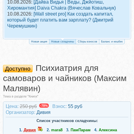
10.08.2026:
[Дайва Видья | Веды, Джйотиш,
Хиромантия] Daiva Chakra (Вячеслав Ковальчук)
10.08.2026:
[Wall street pro] Как создать капитал,
который будет платить вам зарплату? (Дмитрий
Черемушкин)
Новая акция
Новые складчины
Сборы взносов
Баланс и кешбек
Психиатрия для
Доступно
самоваров и чайников (Максим
Малявин)
Тема в разделе "Книги"
Цена:
250 руб
-78%
Взнос:
55 руб
Организатор:
Дивия
Список участников складчины:
1.
Дивия
2.
mara8
3.
ПамПарам
4.
Алексина