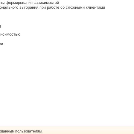
ины формирования зависимостей
онального выгорания при работе со сложными клиентами
и
висимостью
ки
рованным пользователям.