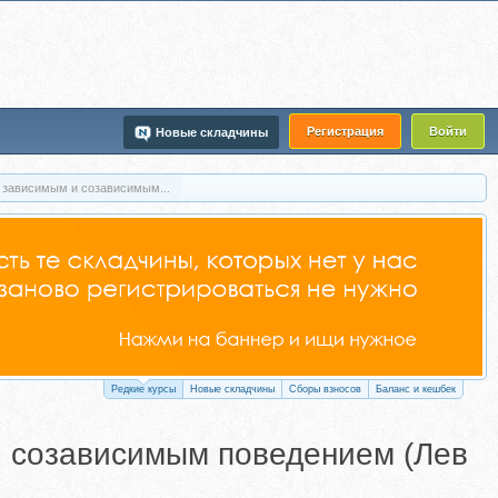
Регистрация
Войти
Новые складчины
 зависимым и созависимым...
Редкие курсы
Новые складчины
Сборы взносов
Баланс и кешбек
и созависимым поведением (Лев