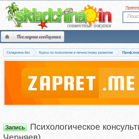
Правил
Последние сообщения
Складчина биз
Курсы по психологии и личностному развитию
Проф.пси
Психологическое консуль
Запись
Черняев)