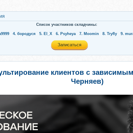
ия
Список участников складчины:
a9999
4.
бородуся
5.
El_X
6.
Psyheya
7.
Moomin
8.
Tryfly
9.
mur
Записаться
сультирование клиентов с зависимы
Черняев)