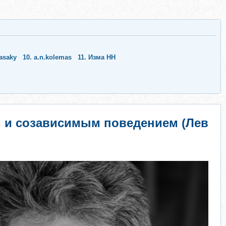
asaky
10.
a.n.kolemas
11.
Изма НН
м и созависимым поведением (Лев