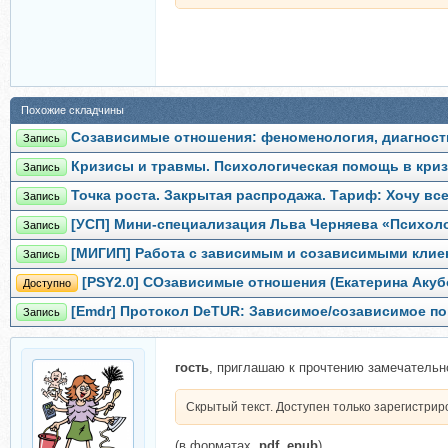
Похожие складчины
Созависимые отношения: феноменология, диагности
Запись
Кризисы и травмы. Психологическая помощь в криз
Запись
Точка роста. Закрытая распродажа. Тариф: Хочу все
Запись
[УСП] Мини-специализация Льва Черняева «Психоло
Запись
[МИГИП] Работа с зависимым и созависимыми клиен
Запись
[PSY2.0] СОзависимые отношения (Екатерина Акуб
Доступно
[Emdr] Протокол DeTUR: Зависимое/созависимое по
Запись
гость
, приглашаю к прочтению замечательно
Скрытый текст. Доступен только зарегистри
(в форматах
.pdf .epub
)