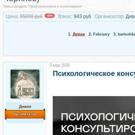
Тема в разделе "Проф.психология и психотерапия"
Цена:
65000 руб
-99%
Взнос:
943 руб
Организатор:
Див
1.
Дивия
2.
February
3.
kartoshk
5 мар 2025
Психологическое кон
Дивия