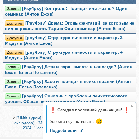
Похожие складчины
[Psy4psy] Контроль: Порядок или жизнь? Один
Запись
семинар (Антон Ежов)
[Psy4psy] Драма: Огонь фантазий, за которым не
Доступно
видно реальности. Тариф Один семинар (Антон Ежов)
[psy4psy] Структура личности и характер. 2
Доступно
Модуль (Антон Ежов)
[psy4psy] Структура личности и характер. 4
Доступно
Модуль (Антон Ежов)
[Psy4psy] Дети и пара: вместе и навсегда? (Антон
Запись
Ежов, Елена Потапенко)
[Psy4psy] Хаос и порядок в психотерапии (Антон
Запись
Ежов, Елена Потапенко)
[psy4psy] Основные проблемы психотического
Запись
уровня. Общая психопатология (Антон Ежов)
Сегодня последний день акции!
<
[МИФ.Курсы] Тренируем мозг (Полина Кривых, Анастасия
Успейте поучаствовать.
Неклюдова)
|
[МИП] Логотерапия и экзистенциальный анализ
2024. 1 семестр, 1 месяц (Александр Баттиани)
>
Подробности ТУТ