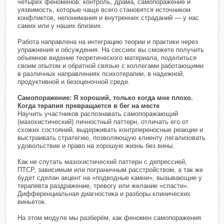
четырех феноменов: контроль, драма, самопоражение и
уязвимость, которые чаще всего становятся источником
конфликтов, непонимания и внутренних страданий — у нас
самих или у наших близких.
Работа направлена на интеграцию теории и практики через
упражнения и обсуждения. На сессиях вы сможете получить
объемное видение теоретического материала, поделиться
своим опытом и обратной связью с коллегами работающими
в различных направлениях психотерапии, в надежной,
продуктивной и безоценочной среде.
Самопоражение: Я хороший, только когда мне плохо.
Когда терапия превращается в бег на месте
Научить участников распознавать самопоражающий
(мазохистический) личностный паттерн, отличать его от
схожих состояний, выдерживать контрпереносные реакции и
выстраивать стратегию, позволяющую клиенту легализовать
удовольствие и право на хорошую жизнь без вины.
Как не спутать мазохистический паттерн с депрессией,
ПТСР, зависимым или пограничным расстройством, а так же
будет сделан акцент на «подводные камни», вызывающие у
терапевта раздражение, тревогу или желание «спасти».
Дифференциальная диагностика и разборы клинических
виньеток.
На этом модуле мы разберём, как феномен самопоражения