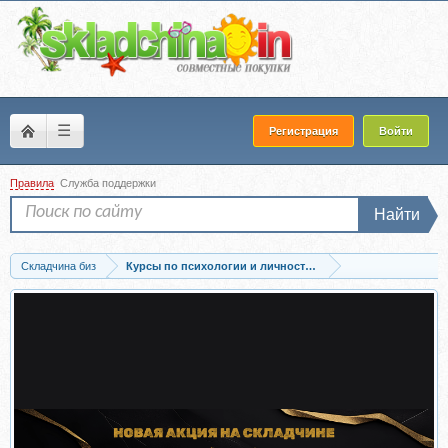
☰
Регистрация
Войти
Правила
Служба поддержки
Найти
Складчина биз
Курсы по психологии и личностному развитию
Скачать [Psy4psy] Самопоражение: Я хороший, только когда мне плохо. Тариф...