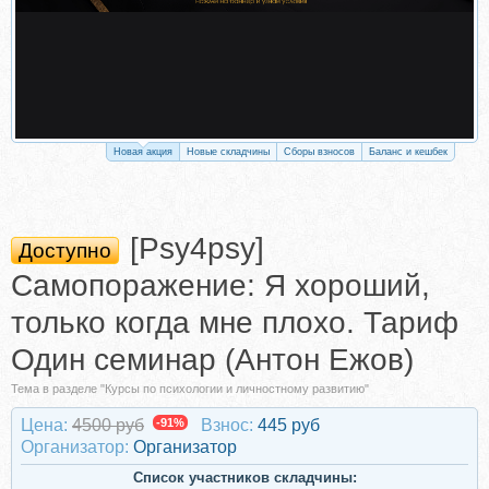
Новая акция
Новые складчины
Сборы взносов
Баланс и кешбек
[Psy4psy]
Доступно
Самопоражение: Я хороший,
только когда мне плохо. Тариф
Один семинар (Антон Ежов)
Тема в разделе "Курсы по психологии и личностному развитию"
Цена:
4500 руб
-91%
Взнос:
445 руб
Организатор:
Организатор
Список участников складчины: