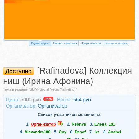
Редкие курсы
Новые складчины
Сборы взносов
Баланс и кешбек
[Rafinadova] Коллекция
Доступно
ниш (Ирина Афонина)
Тема в разделе "SMM (Social Media Marketing)"
Цена:
5000 руб
-89%
Взнос:
564 руб
Организатор:
Организатор
Список участников складчины:
1.
Организатор
2.
Nsbnvs
3.
Елена_181
4.
Alexandra100
5.
Ony
6.
Desof
7.
.kz
8.
Anabel