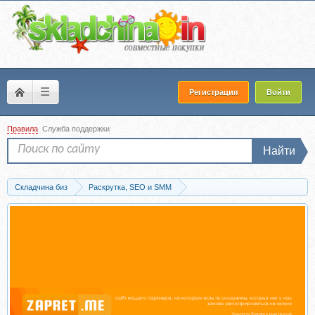
☰
Регистрация
Войти
Правила
Служба поддержки
Найти
Складчина биз
Раскрутка, SEO и SMM
SMM (Social Media Marketing)
Скачать [Rafinadova] Коллекция ниш (Ирина