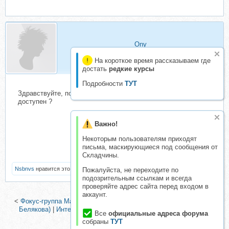
Ony
Складчик
На короткое время рассказываем где
достать
редкие курсы
Подробности
ТУТ
Здравствуйте, подскажите, пожалуйста, когда станет
доступен ?
Важно!
Некоторым пользователям приходят
письма, маскирующиеся под сообщения от
Складчины.
Nsbnvs
нравится это.
Пожалуйста, не переходите по
подозрительным ссылкам и всегда
проверяйте адрес сайта перед входом в
аккаунт.
<
Фокус-группа Маркетинг. Участие в Фокус-группе (Александра
Белякова)
|
Интенсив Контент Взаконе (Александра Невская,
Все
официальные адреса форума
Татьяна Шадрунова)
>
собраны
ТУТ