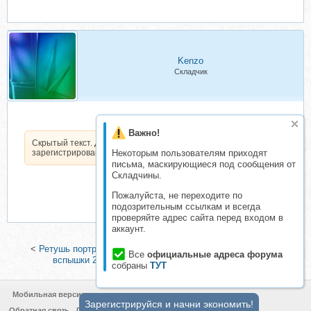
Kenzo
Складчик
Важно!
Скрытый текст. Доступен только
зарегистрированным пользователям.
Некоторым пользователям приходят
письма, маскирующиеся под сообщения от
Складчины.
Пожалуйста, не переходите по
подозрительным ссылкам и всегда
проверяйте адрес сайта перед входом в
аккаунт.
<
Ретушь портрета (Ника Орлова)
|
[Photocraft] Мастерская
Все
официальные адреса форума
вспышки 2025. Тариф Мини (Софья Лебедева)
>
собраны
ТУТ
Мобильная версия
Зарегистрируйся и начни экономить!
Обратная связь
Политика конфиденциальности