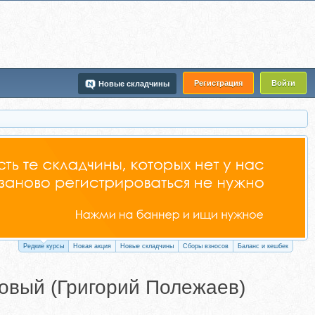
Регистрация
Войти
Новые складчины
Редкие курсы
Новая акция
Новые складчины
Сборы взносов
Баланс и кешбек
зовый (Григорий Полежаев)