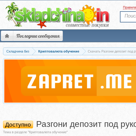
Правил
Последние сообщения
Складчина биз
Криптовалюта обучение
Скачать Разгони депозит под 
Разгони депозит под ру
Доступно
Тема в разделе "Криптовалюта обучение"