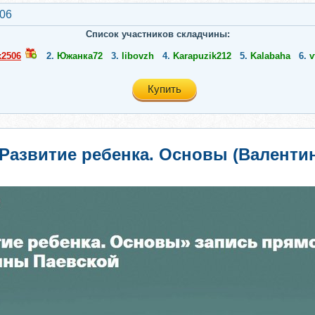
506
Список участников складчины:
x2506
2.
Южанка72
3.
libovzh
4.
Karapuzik212
5.
Kalabaha
6.
v
Купить
Развитие ребенка. Основы (Валентин