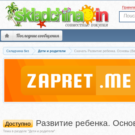
Правил
Последние сообщения
Складчина биз
Дети и родители
Скачать Развитие ребенка. Основы (В
Развитие ребенка. Осно
Доступно
Тема в разделе "Дети и родители"