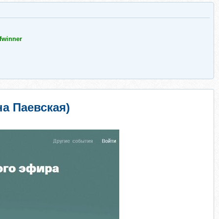
fwinner
а Паевская)