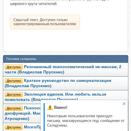
широкого круга читателей.
Скрытый текст. Доступен только
зарегистрированным пользователям.
Похожие складчины
Резонансный психосоматический не-массаж, 2
Доступно
части (Владислав Прусенко)
Краткое руководство по самореализации
Доступно
(Владислав Прусенко)
Эволюция вдвоем. Или любить нельзя
Доступно
помиловать (Владислав Прусенко)
Важно!
Психосоматическое причины позвонковых
Доступно
дисфункций. Мануальная диагностика и терапия (Игорь
Некоторым пользователям приходят
Атрощенко)
письма, маскирующиеся под сообщения от
Складчины.
МозгоПрав. Научитесь мыслить и
Доступно