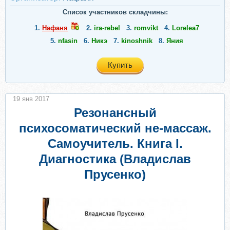
Список участников складчины:
1.
Нафаня
2.
ira-rebel
3.
romvikt
4.
Lorelea7
5.
nfasin
6.
Никэ
7.
kinoshnik
8.
Яния
Купить
19 янв 2017
Резонансный
психосоматический не-массаж.
Самоучитель. Книга I.
Диагностика (Владислав
Прусенко)