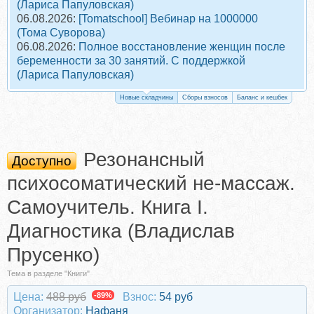
(Лариса Папуловская)
06.08.2026:
[Tomatschool] Вебинар на 1000000
(Тома Суворова)
06.08.2026:
Полное восстановление женщин после
беременности за 30 занятий. С поддержкой
(Лариса Папуловская)
Новые складчины
Сборы взносов
Баланс и кешбек
Резонансный
Доступно
психосоматический не-массаж.
Самоучитель. Книга I.
Диагностика (Владислав
Прусенко)
Тема в разделе "Книги"
Цена:
488 руб
-89%
Взнос:
54 руб
Организатор:
Нафаня