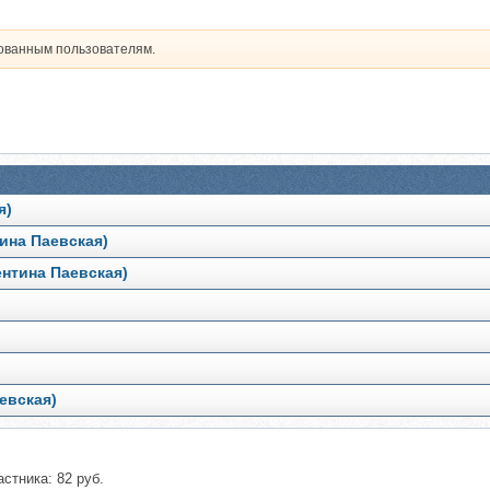
рованным пользователям.
я)
ина Паевская)
ентина Паевская)
евская)
стника: 82 руб.