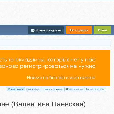
Регистрация
Войти
Новые складчины
Редкие курсы
Новая акция
Новые складчины
Сборы взносов
Баланс и кешбек
ане (Валентина Паевская)